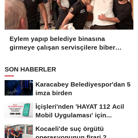
Eylem yapıp belediye binasına
girmeye çalışan servisçilere biber
gazlı müdahale
SON HABERLER
Karacabey Belediyespor'dan 5
imza birden
İçişleri'nden 'HAYAT 112 Acil
Mobil Uygulaması' için...
Kocaeli'de suç örgütü
operasyonunun firari 2