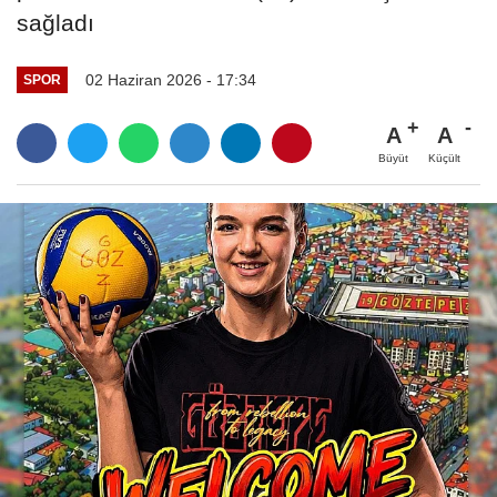
sağladı
02 Haziran 2026 - 17:34
SPOR
A
A
Büyüt
Küçült