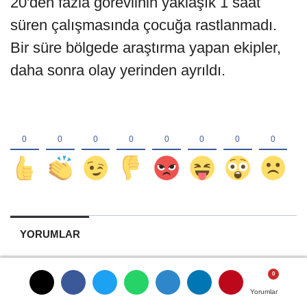
20'den fazla görevlinin yaklaşık 1 saat
süren çalışmasında çocuğa rastlanmadı.
Bir süre bölgede araştırma yapan ekipler,
daha sonra olay yerinden ayrıldı.
YORUMLAR
Yorumlar
Yorumlar
Yorumlar
Yorumlar