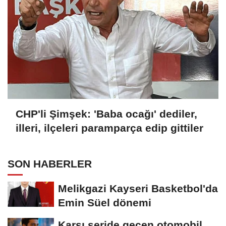
CHP'li Şimşek: 'Baba ocağı' dediler,
illeri, ilçeleri paramparça edip gittiler
SON HABERLER
Melikgazi Kayseri Basketbol'da
Emin Süel dönemi
Karşı şeride geçen otomobil,