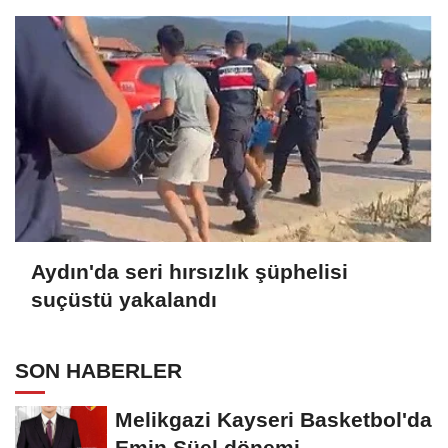
Aydın'da seri hırsızlık şüphelisi
suçüstü yakalandı
SON HABERLER
Melikgazi Kayseri Basketbol'da
Emin Süel dönemi