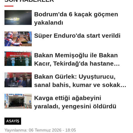
Bodrum'da 6 kaçak göçmen
yakalandı
Süper Enduro'da start verildi
Bakan Memişoğlu ile Bakan
Kacır, Tekirdağ'da hastane
açılışına...
Bakan Gürlek: Uyuşturucu,
sanal bahis, kumar ve sokak
çeteleriyle mücadelede...
Kavga ettiği ağabeyini
yaraladı, yengesini öldürdü
ASAYIŞ
Yayınlanma: 06 Temmuz 2026 - 18:05