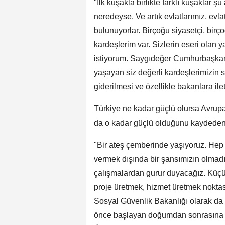
"İlk kuşakla birlikte farklı kuşaklar 
neredeyse. Ve artık evlatlarımız, evla
bulunuyorlar. Birçoğu siyasetçi, birç
kardeşlerim var. Sizlerin eseri olan
istiyorum. Saygıdeğer Cumhurbaşkanım
yaşayan siz değerli kardeşlerimizin so
giderilmesi ve özellikle bakanlara il
Türkiye ne kadar güçlü olursa Avrupa
da o kadar güçlü olduğunu kaydeden I
"Bir ateş çemberinde yaşıyoruz. Hep 
vermek dışında bir şansımızın olmad
çalışmalardan gurur duyacağız. Küçük
proje üretmek, hizmet üretmek noktas
Sosyal Güvenlik Bakanlığı olarak da
önce başlayan doğumdan sonrasına kad