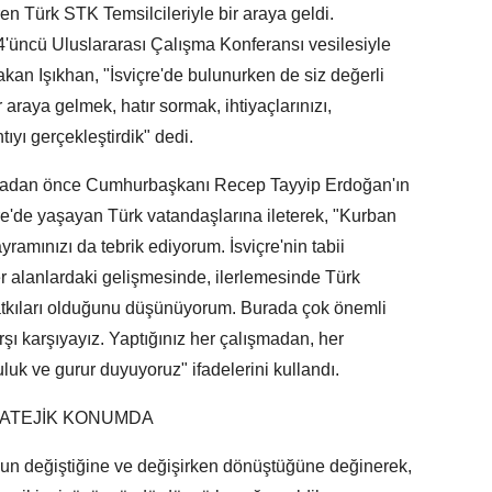
en Türk STK Temsilcileriyle bir araya geldi.
14'üncü Uluslararası Çalışma Konferansı vesilesiyle
akan Işıkhan, "İsviçre'de bulunurken de siz değerli
 araya gelmek, hatır sormak, ihtiyaçlarınızı,
ntıyı gerçekleştirdik" dedi.
madan önce Cumhurbaşkanı Recep Tayyip Erdoğan'ın
re'de yaşayan Türk vatandaşlarına ileterek, "Kurban
ramınızı da tebrik ediyorum. İsviçre'nin tabii
r alanlardaki gelişmesinde, ilerlemesinde Türk
katkıları olduğunu düşünüyorum. Burada çok önemli
rşı karşıyayız. Yaptığınız her çalışmadan, her
uluk ve gurur duyuyoruz" ifadelerini kullandı.
RATEJİK KONUMDA
nun değiştiğine ve değişirken dönüştüğüne değinerek,