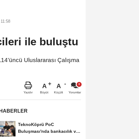
 11:58
leri ile buluştu
114'üncü Uluslararası Çalışma
A
A
Büyüt
Küçült
Yazdır
Yorumlar
 HABERLER
TeknoKöprü PoC
Buluşması'nda bankacılık ve
teknoloji girişimleri...