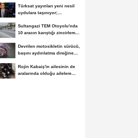
Türksat yayınları yeni nesil
uydulara taşınıyor;
'yayıncılık...
Sultangazi TEM Otoyolu'nda
10 aracın karıştığı zincirleme
kaza-...
Devrilen motosikletin sürücü,
başını aydınlatma direğine
çarpıp...
Rojin Kabaiş'in ailesinin de
aralarında olduğu ailelere
tehdit...