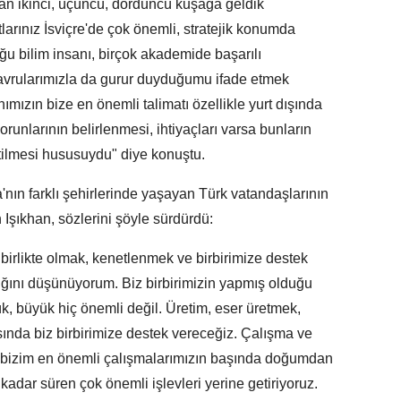
şu an ikinci, üçüncü, dördüncü kuşağa geldik
tlarınız İsviçre'de çok önemli, stratejik konumda
oğu bilim insanı, birçok akademide başarılı
 yavrularımızla da gurur duyduğumu ifade etmek
ızın bize en önemli talimatı özellikle yurt dışında
runlarının belirlenmesi, ihtiyaçları varsa bunların
etilmesi hususuydu" diye konuştu.
'nın farklı şehirlerinde yaşayan Türk vatandaşlarının
şıkhan, sözlerini şöyle sürdürdü:
birlikte olmak, kenetlenmek ve birbirimize destek
ığını düşünüyorum. Biz birbirimizin yapmış olduğu
, büyük hiç önemli değil. Üretim, eser üretmek,
ında biz birbirimize destek vereceğiz. Çalışma ve
 bizim en önemli çalışmalarımızın başında doğumdan
ar süren çok önemli işlevleri yerine getiriyoruz.