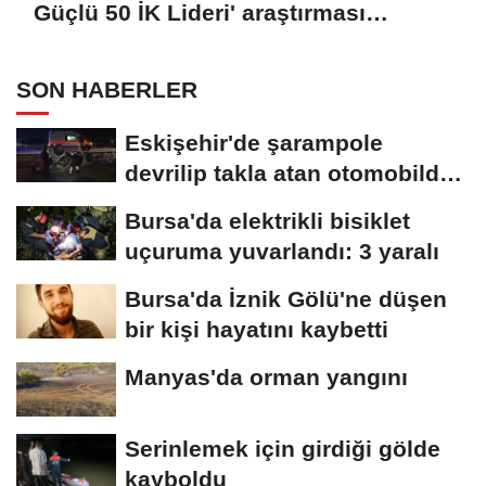
Güçlü 50 İK Lideri' araştırması
açıklandı
SON HABERLER
Eskişehir'de şarampole
devrilip takla atan otomobilde
2 kişi yaralandı
Bursa'da elektrikli bisiklet
uçuruma yuvarlandı: 3 yaralı
Bursa'da İznik Gölü'ne düşen
bir kişi hayatını kaybetti
Manyas'da orman yangını
Serinlemek için girdiği gölde
kayboldu