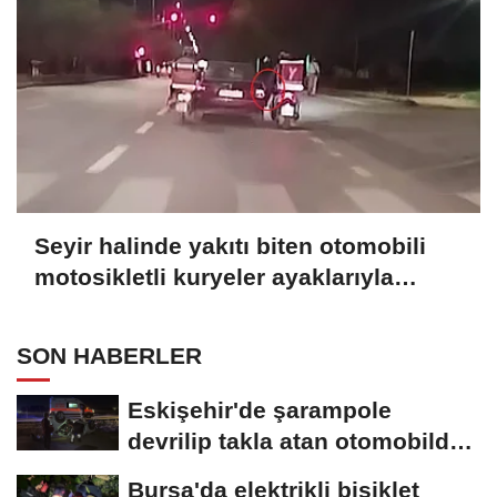
Seyir halinde yakıtı biten otomobili
motosikletli kuryeler ayaklarıyla
itekledi
SON HABERLER
Eskişehir'de şarampole
devrilip takla atan otomobilde
2 kişi yaralandı
Bursa'da elektrikli bisiklet