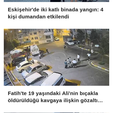
Eskişehir'de iki katlı binada yangın: 4
kişi dumandan etkilendi
Fatih'te 19 yaşındaki Ali'nin bıçakla
öldürüldüğü kavgaya ilişkin gözaltı
sayısı 10'a yükseldi