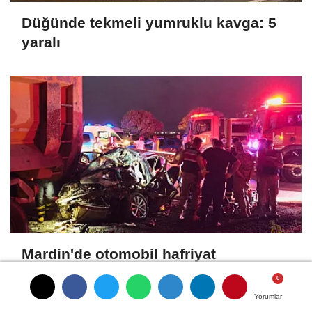
Düğünde tekmeli yumruklu kavga: 5
yaralı
Mardin'de otomobil hafriyat
kamyonuna arkadan çarptı: 1 ölü, 2
yaralı
Yorumlar
Yorumlar
Yorumlar