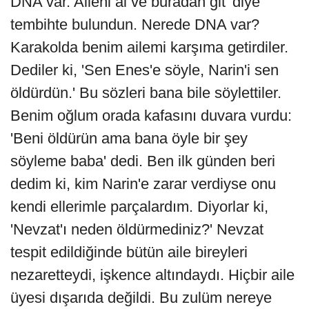
DNA var. Aileni al ve buradan git' diye
tembihte bulundun. Nerede DNA var?
Karakolda benim ailemi karşıma getirdiler.
Dediler ki, 'Sen Enes'e söyle, Narin'i sen
öldürdün.' Bu sözleri bana bile söylettiler.
Benim oğlum orada kafasını duvara vurdu:
'Beni öldürün ama bana öyle bir şey
söyleme baba' dedi. Ben ilk günden beri
dedim ki, kim Narin'e zarar verdiyse onu
kendi ellerimle parçalardım. Diyorlar ki,
'Nevzat'ı neden öldürmediniz?' Nevzat
tespit edildiğinde bütün aile bireyleri
nezaretteydi, işkence altındaydı. Hiçbir aile
üyesi dışarıda değildi. Bu zulüm nereye