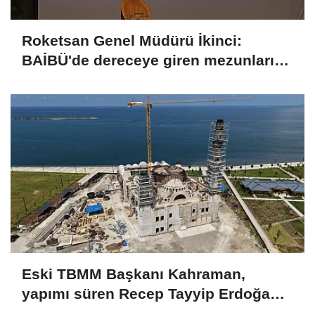
Roketsan Genel Müdürü İkinci:
BAİBÜ'de dereceye giren mezunları
işe alım sürecine dahil edeceğiz
Eski TBMM Başkanı Kahraman,
yapımı süren Recep Tayyip Erdoğan
Camii'nde incelemede bulundu