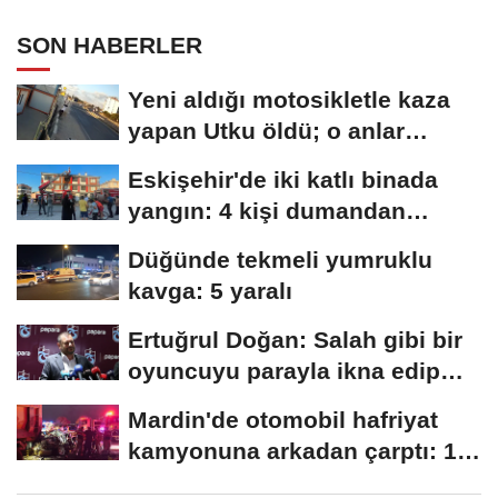
SON HABERLER
Yeni aldığı motosikletle kaza
yapan Utku öldü; o anlar
kamerada
Eskişehir'de iki katlı binada
yangın: 4 kişi dumandan
etkilendi
Düğünde tekmeli yumruklu
kavga: 5 yaralı
Ertuğrul Doğan: Salah gibi bir
oyuncuyu parayla ikna edip
Trabzon'a...
Mardin'de otomobil hafriyat
kamyonuna arkadan çarptı: 1
ölü, 2...