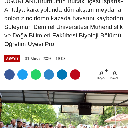
UĞURLANDIBurdur'un Bucak ilçesi Isparta-
Antalya kara yolunda dün akşam meydana
gelen zincirleme kazada hayatını kaybeden
Süleyman Demirel Üniversitesi Mühendislik
ve Doğa Bilimleri Fakültesi Biyoloji Bölümü
Öğretim Üyesi Prof
31 Mayıs 2026 - 19:03
ASAYIŞ
A
A
Büyüt
Küçült