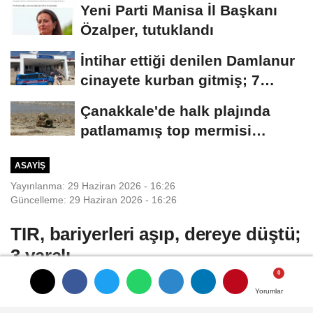
Yeni Parti Manisa İl Başkanı
Özalper, tutuklandı
İntihar ettiği denilen Damlanur
cinayete kurban gitmiş; 7
akrabası...
Çanakkale'de halk plajında
patlamamış top mermisi
bulundu
ASAYIŞ
Yayınlanma: 29 Haziran 2026 - 16:26
Güncelleme: 29 Haziran 2026 - 16:26
TIR, bariyerleri aşıp, dereye düştü;
3 yaralı
Bayram AYHAN/BATMAN, (DHA)-
Yorumlar
Yorumlar
Yorumlar