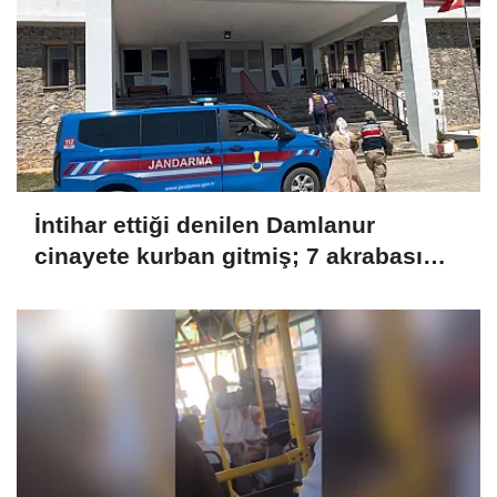
İntihar ettiği denilen Damlanur
cinayete kurban gitmiş; 7 akrabası
gözaltında