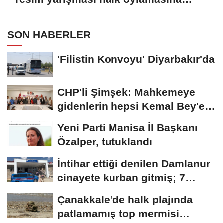
açıldı
SON HABERLER
'Filistin Konvoyu' Diyarbakır'da
CHP'li Şimşek: Mahkemeye
gidenlerin hepsi Kemal Bey'e
oy vermemiş...
Yeni Parti Manisa İl Başkanı
Özalper, tutuklandı
İntihar ettiği denilen Damlanur
cinayete kurban gitmiş; 7
akrabası...
Çanakkale'de halk plajında
patlamamış top mermisi