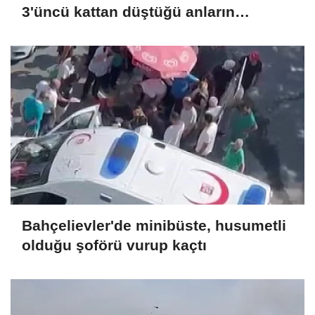
3'üncü kattan düştüğü anların
görüntüsü ortaya çıktı
Bahçelievler'de minibüste, husumetli
olduğu şoförü vurup kaçtı