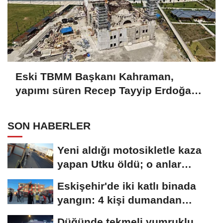
Eski TBMM Başkanı Kahraman,
yapımı süren Recep Tayyip Erdoğan
Camii'nde incelemede bulundu
SON HABERLER
Yeni aldığı motosikletle kaza
yapan Utku öldü; o anlar
kamerada
Eskişehir'de iki katlı binada
yangın: 4 kişi dumandan
etkilendi
Düğünde tekmeli yumruklu