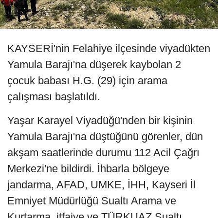
KAYSERİ'nin Felahiye ilçesinde viyadükten
Yamula Barajı'na düşerek kaybolan 2
çocuk babası H.G. (29) için arama
çalışması başlatıldı.
Yaşar Karayel Viyadüğü'nden bir kişinin
Yamula Barajı'na düştüğünü görenler, dün
akşam saatlerinde durumu 112 Acil Çağrı
Merkezi'ne bildirdi. İhbarla bölgeye
jandarma, AFAD, UMKE, İHH, Kayseri İl
Emniyet Müdürlüğü Sualtı Arama ve
Kurtarma, itfaiye ve TÜRKUAZ Sualtı