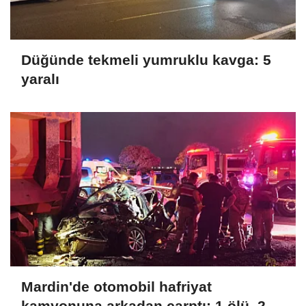
Düğünde tekmeli yumruklu kavga: 5
yaralı
Mardin'de otomobil hafriyat
kamyonuna arkadan çarptı: 1 ölü, 2