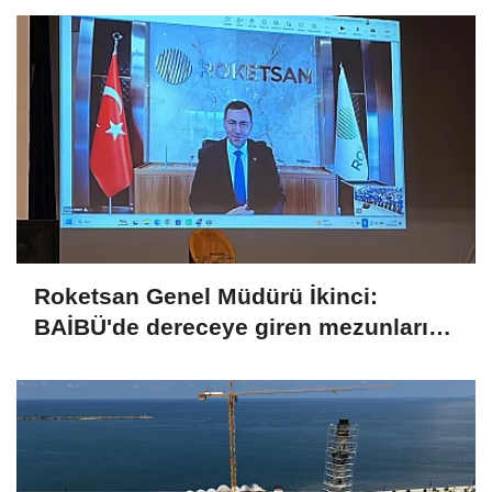
Roketsan Genel Müdürü İkinci:
BAİBÜ'de dereceye giren mezunları
işe alım sürecine dahil edeceğiz