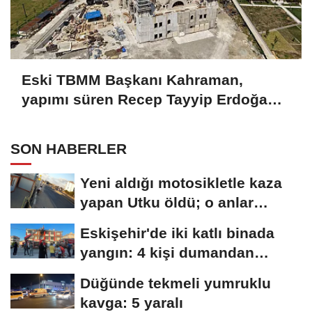
Eski TBMM Başkanı Kahraman,
yapımı süren Recep Tayyip Erdoğan
Camii'nde incelemede bulundu
SON HABERLER
Yeni aldığı motosikletle kaza
yapan Utku öldü; o anlar
kamerada
Eskişehir'de iki katlı binada
yangın: 4 kişi dumandan
etkilendi
Düğünde tekmeli yumruklu
kavga: 5 yaralı