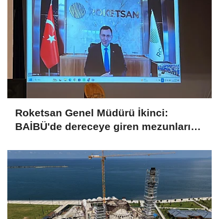
Roketsan Genel Müdürü İkinci:
BAİBÜ'de dereceye giren mezunları
işe alım sürecine dahil edeceğiz