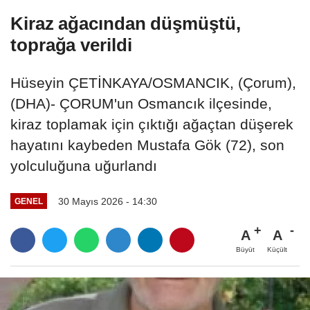
Kiraz ağacından düşmüştü,
toprağa verildi
Hüseyin ÇETİNKAYA/OSMANCIK, (Çorum),
(DHA)- ÇORUM'un Osmancık ilçesinde,
kiraz toplamak için çıktığı ağaçtan düşerek
hayatını kaybeden Mustafa Gök (72), son
yolculuğuna uğurlandı
30 Mayıs 2026 - 14:30
GENEL
A
A
Büyüt
Küçült