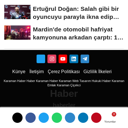
Ertuğrul Doğan: Salah gibi bir
oyuncuyu parayla ikna edip
Trabzon'a...
Mardin'de otomobil hafriyat
kamyonuna arkadan çarptı: 1
ölü, 2...
Künye
İletişim
Çerez Politikası
Gizlilik İlkeleri
Karaman Haber
Haber
Karaman Haber
Karaman Web Tasarım
Hukuki Haber
Karaman
Emlak
Karaman Çiçekci
Haber
haberler
Son Dakika Haberler
Son Dakika
Yorumlar
Yorumlar
Yorumlar