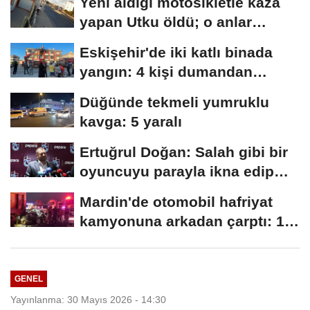
Yeni aldığı motosikletle kaza
yapan Utku öldü; o anlar
kamerada
Eskişehir'de iki katlı binada
yangın: 4 kişi dumandan
etkilendi
Düğünde tekmeli yumruklu
kavga: 5 yaralı
Ertuğrul Doğan: Salah gibi bir
oyuncuyu parayla ikna edip
Trabzon'a...
Mardin'de otomobil hafriyat
kamyonuna arkadan çarptı: 1
ölü, 2...
GENEL
Yayınlanma: 30 Mayıs 2026 - 14:30