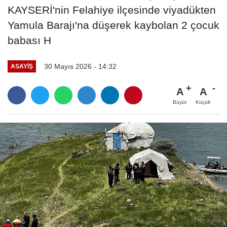
KAYSERİ'nin Felahiye ilçesinde viyadükten
Yamula Barajı'na düşerek kaybolan 2 çocuk
babası H
30 Mayıs 2026 - 14:32
ASAYIŞ
A
A
Büyüt
Küçült