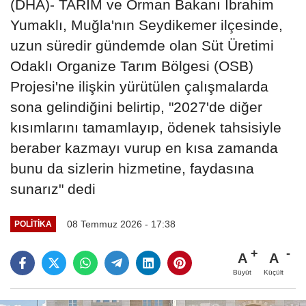
(DHA)- TARIM ve Orman Bakanı İbrahim
Yumaklı, Muğla'nın Seydikemer ilçesinde,
uzun süredir gündemde olan Süt Üretimi
Odaklı Organize Tarım Bölgesi (OSB)
Projesi'ne ilişkin yürütülen çalışmalarda
sona gelindiğini belirtip, "2027'de diğer
kısımlarını tamamlayıp, ödenek tahsisiyle
beraber kazmayı vurup en kısa zamanda
bunu da sizlerin hizmetine, faydasına
sunarız" dedi
08 Temmuz 2026 - 17:38
POLITIKA
A
A
Büyüt
Küçült