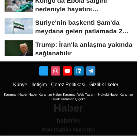
Kongo'da Ebola salgını
nedeniyle hayatını
kaybedenlerin sayısı...
Suriye'nin başkenti Şam'da
meydana gelen patlamada 2
kişi hayatını...
Trump: İran'la anlaşma yakında
sağlanabilir
Künye
İletişim
Çerez Politikası
Gizlilik İlkeleri
Karaman Haber
Haber
Karaman Haber
Karaman Web Tasarım
Hukuki Haber
Karaman
Emlak
Karaman Çiçekci
Haber
haberler
Son Dakika Haberler