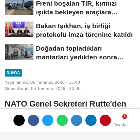
Freni boşalan TIR, kırmızı
ışıkta bekleyen araçlara
çarptı:...
Bakan Işıkhan, iş birliği
protokolü imza törenine katıldı
Doğadan topladıkları
mantarları yedikten sonra
fenalaşan çift hastaneye...
DÜNYA
Yayınlanma: 06 Temmuz 2026 - 13:40
Güncelleme: 06 Temmuz 2026 - 13:40
NATO Genel Sekreteri Rutte'den
Ankara Zirvesi mesajı
Yorumlar
Yorumlar
Yorumlar
BELÇİKA, (DHA) - NATO Genel Sekreteri
Mark Rutte, Ankara Zirvesi öncesinde