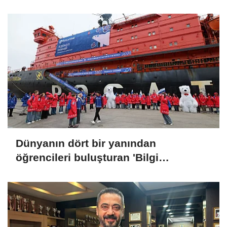
destek alan 75 projeden 7'si İYTE'den
Dünyanın dört bir yanından
öğrencileri buluşturan 'Bilgi
Buzkıranı' seferi başladı