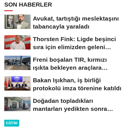
SON HABERLER
Avukat, tartıştığı meslektaşını
tabancayla yaraladı
Thorsten Fink: Ligde beşinci
sıra için elimizden geleni
yapacağız
Freni boşalan TIR, kırmızı
ışıkta bekleyen araçlara
çarptı:...
Bakan Işıkhan, iş birliği
protokolü imza törenine katıldı
Doğadan topladıkları
mantarları yedikten sonra
fenalaşan çift hastaneye...
EĞITIM