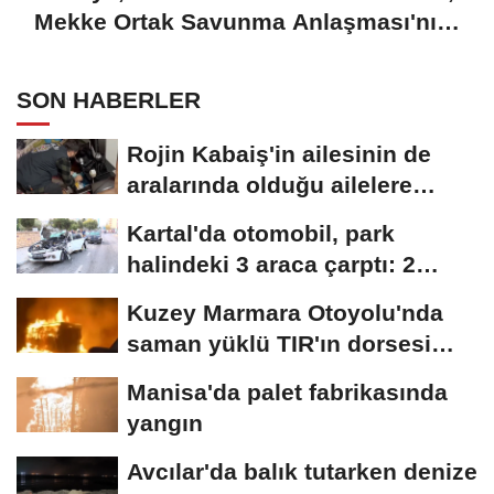
Mekke Ortak Savunma Anlaşması'nı
imzaladı
SON HABERLER
Rojin Kabaiş'in ailesinin de
aralarında olduğu ailelere
tehdit...
Kartal'da otomobil, park
halindeki 3 araca çarptı: 2
yaralı
Kuzey Marmara Otoyolu'nda
saman yüklü TIR'ın dorsesi
alev alev...
Manisa'da palet fabrikasında
yangın
Avcılar'da balık tutarken denize