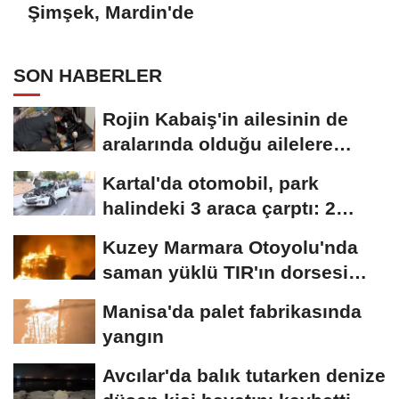
Şimşek, Mardin'de
SON HABERLER
Rojin Kabaiş'in ailesinin de
aralarında olduğu ailelere
tehdit...
Kartal'da otomobil, park
halindeki 3 araca çarptı: 2
yaralı
Kuzey Marmara Otoyolu'nda
saman yüklü TIR'ın dorsesi
alev alev...
Manisa'da palet fabrikasında
yangın
Avcılar'da balık tutarken denize