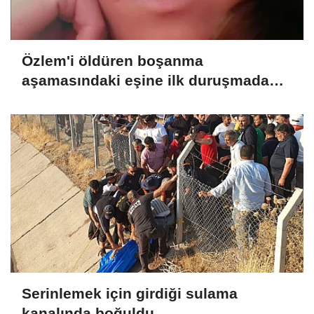
Özlem'i öldüren boşanma
aşamasındaki eşine ilk duruşmada
ağırlaştırılmış müebbet verildi
Serinlemek için girdiği sulama
kanalında boğuldu