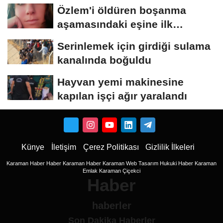
Özlem'i öldüren boşanma
aşamasındaki eşine ilk
duruşmada ağırlaştırılmış...
Serinlemek için girdiği sulama
kanalında boğuldu
Hayvan yemi makinesine
kapılan işçi ağır yaralandı
Künye
İletişim
Çerez Politikası
Gizlilik İlkeleri
Karaman Haber
Haber
Karaman Haber
Karaman Web Tasarım
Hukuki Haber
Karaman
Emlak
Karaman Çiçekci
Haber
haberler
Son Dakika Haberler