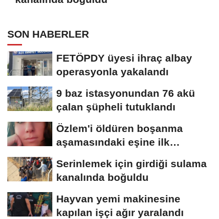
SON HABERLER
FETÖPDY üyesi ihraç albay
operasyonla yakalandı
9 baz istasyonundan 76 akü
çalan şüpheli tutuklandı
Özlem'i öldüren boşanma
aşamasındaki eşine ilk
duruşmada ağırlaştırılmış...
Serinlemek için girdiği sulama
kanalında boğuldu
Hayvan yemi makinesine
kapılan işçi ağır yaralandı