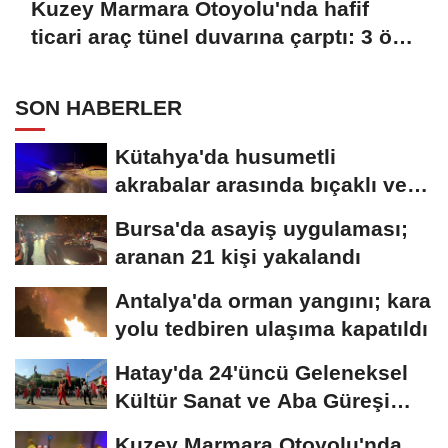
Kuzey Marmara Otoyolu'nda hafif
ticari araç tünel duvarına çarptı: 3 ölü,
1 yaralı
SON HABERLER
Kütahya'da husumetli
akrabalar arasında bıçaklı ve
sopalı kavga:...
Bursa'da asayiş uygulaması;
aranan 21 kişi yakalandı
Antalya'da orman yangını; kara
yolu tedbiren ulaşıma kapatıldı
Hatay'da 24'üncü Geleneksel
Kültür Sanat ve Aba Güreşi
Festivali...
Kuzey Marmara Otoyolu'nda