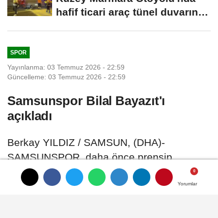
hafif ticari araç tünel duvarına
çarptı:...
SPOR
Yayınlanma: 03 Temmuz 2026 - 22:59
Güncelleme: 03 Temmuz 2026 - 22:59
Samsunspor Bilal Bayazıt'ı
açıkladı
Berkay YILDIZ / SAMSUN, (DHA)-
SAMSUNSPOR, daha önce prensip
anlaşmasına vardığı kaleci Bilal Bayazıt ile
4+1 yıllık sözleşme imzaladı
Yorumlar
Yorumlar
Yorumlar
03 Temmuz 2026 - 22:59
SPOR