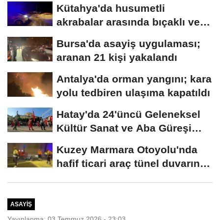
Kütahya'da husumetli
akrabalar arasında bıçaklı ve
sopalı kavga:...
Bursa'da asayiş uygulaması;
aranan 21 kişi yakalandı
Antalya'da orman yangını; kara
yolu tedbiren ulaşıma kapatıldı
Hatay'da 24'üncü Geleneksel
Kültür Sanat ve Aba Güreşi
Festivali...
Kuzey Marmara Otoyolu'nda
hafif ticari araç tünel duvarına
çarptı:...
ASAYIŞ
Yayınlanma: 03 Temmuz 2026 - 23:03