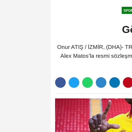
SPO
G
Onur ATIŞ / İZMİR, (DHA)- TR
Alex Matos'la resmi sözleş