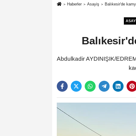
Haberler
Asayiş
Balıkesir'de kamy
ASAY
Balıkesir'd
Abdulkadir AYDINIŞIK/EDREMİT
ka