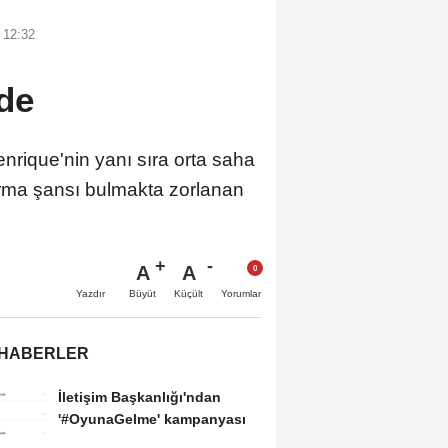
 12:32
de
rique'nin yanı sıra orta saha
rma şansı bulmakta zorlanan
A
A
Büyüt
Küçült
Yazdır
Yorumlar
 HABERLER
İletişim Başkanlığı'ndan
'#OyunaGelme' kampanyası