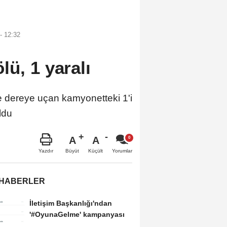
- 12:32
lü, 1 yaralı
 dereye uçan kamyonetteki 1'i
ldu
A
A
Büyüt
Küçült
Yazdır
Yorumlar
 HABERLER
İletişim Başkanlığı'ndan
'#OyunaGelme' kampanyası