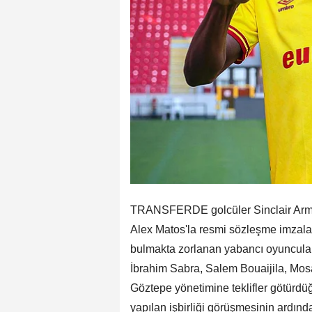
TRANSFERDE golcüler Sinclair Armst
Alex Matos'la resmi sözleşme imzala
bulmakta zorlanan yabancı oyuncularına
İbrahim Sabra, Salem Bouaijila, Mos
Göztepe yönetimine teklifler götürdü
yapılan işbirliği görüşmesinin ardın