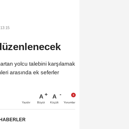
 13:15
 düzenlenecek
rtan yolcu talebini karşılamak
eri arasında ek seferler
A
A
Büyüt
Küçült
Yazdır
Yorumlar
 HABERLER