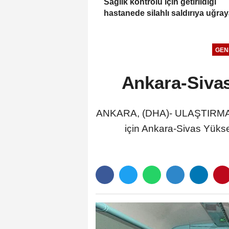
Sağlık kontrolü için getirildiği
hastanede silahlı saldırıya uğra
istismar şüphelisi öldü
GEN
Ankara-Sivas
ANKARA, (DHA)- ULAŞTIRMA ve A
için Ankara-Sivas Yükse