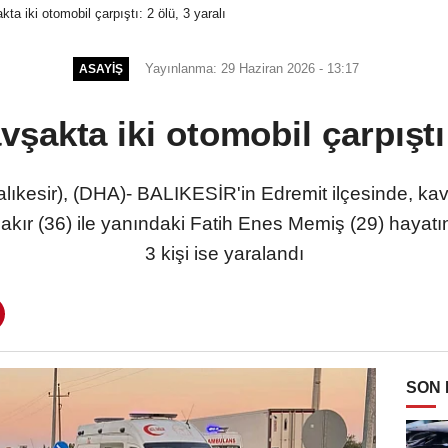
kta iki otomobil çarpıştı: 2 ölü, 3 yaralı
Yayınlanma: 29 Haziran 2026 - 13:17
ASAYIŞ
vşakta iki otomobil çarpıştı:
sir), (DHA)- BALIKESİR'in Edremit ilçesinde, kavşa
kır (36) ile yanındaki Fatih Enes Memiş (29) hayatın
3 kişi ise yaralandı
SON