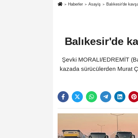
Haberler
Asayiş
Balıkesir'de kavşa
Balıkesir'de ka
Şevki MORALI/EDREMİT (Balıke
kazada sürücülerden Murat Ça