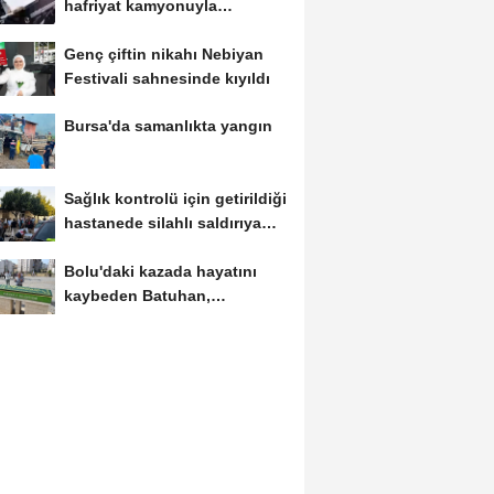
hafriyat kamyonuyla
otomobil çarpıştı;...
Genç çiftin nikahı Nebiyan
Festivali sahnesinde kıyıldı
Bursa'da samanlıkta yangın
Sağlık kontrolü için getirildiği
hastanede silahlı saldırıya
uğrayan...
Bolu'daki kazada hayatını
kaybeden Batuhan,
Kırıkkale'de toprağa...