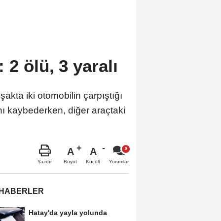
 2 ölü, 3 yaralı
kta iki otomobilin çarpıştığı
ı kaybederken, diğer araçtaki
A
A
Büyüt
Küçült
Yazdır
Yorumlar
 HABERLER
Hatay'da yayla yolunda