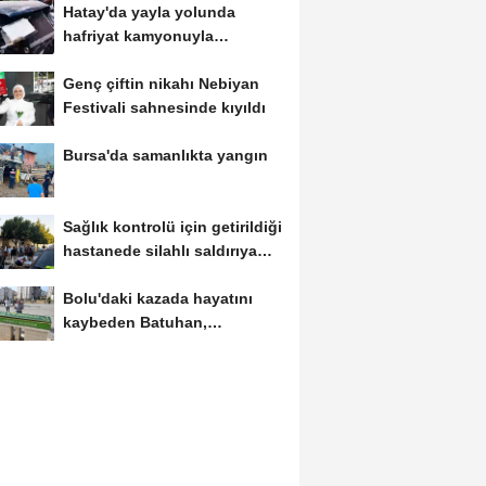
Hatay'da yayla yolunda
hafriyat kamyonuyla
otomobil çarpıştı;...
Genç çiftin nikahı Nebiyan
Festivali sahnesinde kıyıldı
Bursa'da samanlıkta yangın
Sağlık kontrolü için getirildiği
hastanede silahlı saldırıya
uğrayan...
Bolu'daki kazada hayatını
kaybeden Batuhan,
Kırıkkale'de toprağa...