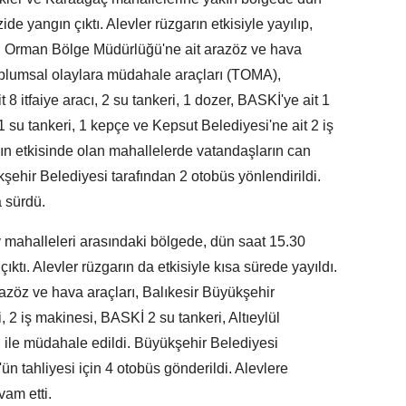
de yangın çıktı. Alevler rüzgarın etkisiyle yayılıp,
, Orman Bölge Müdürlüğü'ne ait arazöz ve hava
oplumsal olaylara müdahale araçları (TOMA),
 8 itfaiye aracı, 2 su tankeri, 1 dozer, BASKİ'ye ait 1
 1 su tankeri, 1 kepçe ve Kepsut Belediyesi'ne ait 2 iş
ın etkisinde olan mahallelerde vatandaşların can
ehir Belediyesi tarafından 2 otobüs yönlendirildi.
 sürdü.
öy mahalleleri arasındaki bölgede, dün saat 15.30
ıktı. Alevler rüzgarın da etkisiyle kısa sürede yayıldı.
öz ve hava araçları, Balıkesir Büyükşehir
i, 2 iş makinesi, BASKİ 2 su tankeri, Altıeylül
i ile müdahale edildi. Büyükşehir Belediyesi
n tahliyesi için 4 otobüs gönderildi. Alevlere
am etti.