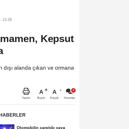
- 13:29
 tamamen, Kepsut
a
 dışı alanda çıkan ve ormana
A
A
Büyüt
Küçült
Yazdır
Yorumlar
 HABERLER
Otomobilin çarptığı yaya