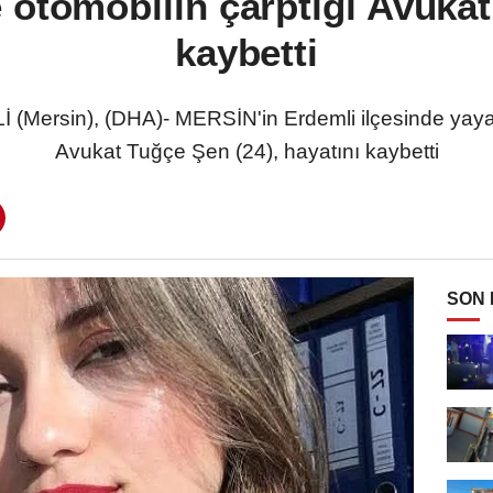
 otomobilin çarptığı Avukat
kaybetti
sin), (DHA)- MERSİN'in Erdemli ilçesinde yaya g
Avukat Tuğçe Şen (24), hayatını kaybetti
SON