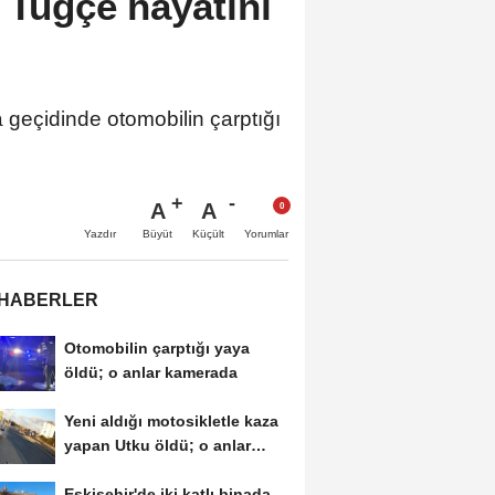
 Tuğçe hayatını
eçidinde otomobilin çarptığı
A
A
Büyüt
Küçült
Yazdır
Yorumlar
 HABERLER
Otomobilin çarptığı yaya
öldü; o anlar kamerada
Yeni aldığı motosikletle kaza
yapan Utku öldü; o anlar
kamerada
Eskişehir'de iki katlı binada