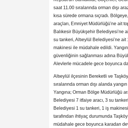
saat 11.00 sıralarında orman dışı arazi
kısa sürede ormana sıçradı. Bölgeye
araçları, Emniyet Müdürlüğü'ne ait t
Balıkesir Büyükşehir Belediyesi'ne ait
su tankeri, Altıeylül Belediyesi'ne ait
makinesi ile müdahale edildi. Yangın
güvenliğinin sağlanması adına Büyükş
Alevlerle mücadele gece boyunca da
Altıeylül ilçesinin Bereketli ve Taşk
sıralarında orman dışı alanda yangın ç
Yangına; Orman Bölge Müdürlüğü araz
Belediyesi 7 itfaiye aracı, 3 su tanker
Belediyesi 1 su tankeri, 1 iş makines
tarafından ihtiyaç durumunda Taşköy'ü
müdahale gece boyunca karadan dev