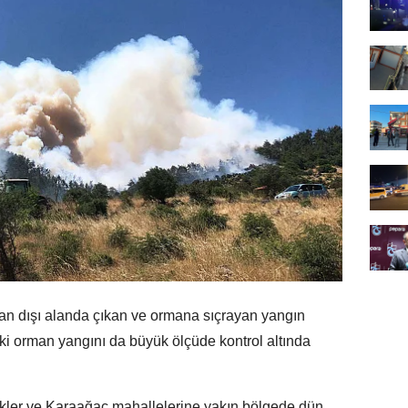
man dışı alanda çıkan ve ormana sıçrayan yangın
deki orman yangını da büyük ölçüde kontrol altında
ikler ve Karaağaç mahallelerine yakın bölgede dün