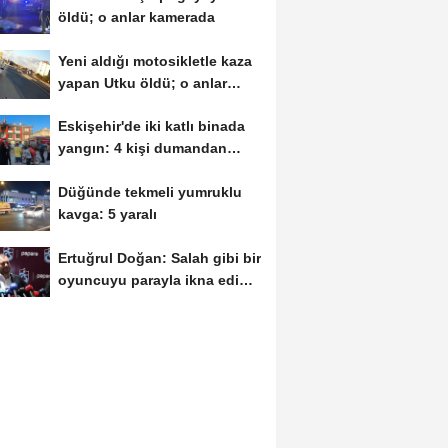
öldü; o anlar kamerada
Yeni aldığı motosikletle kaza
yapan Utku öldü; o anlar
kamerada
Eskişehir'de iki katlı binada
yangın: 4 kişi dumandan
etkilendi
Düğünde tekmeli yumruklu
kavga: 5 yaralı
Ertuğrul Doğan: Salah gibi bir
oyuncuyu parayla ikna edip
Trabzon'a...