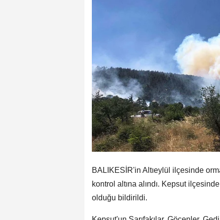
BALIKESİR'in Altıeylül ilçesinde or
kontrol altına alındı. Kepsut ilçesin
olduğu bildirildi.
Kepsut'un Sarıfakılar, Göçenler, Ged