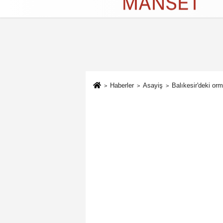
Künye
İletişim
Çerez Politikası
G
Haberler
Asayiş
Balıkesir'deki or