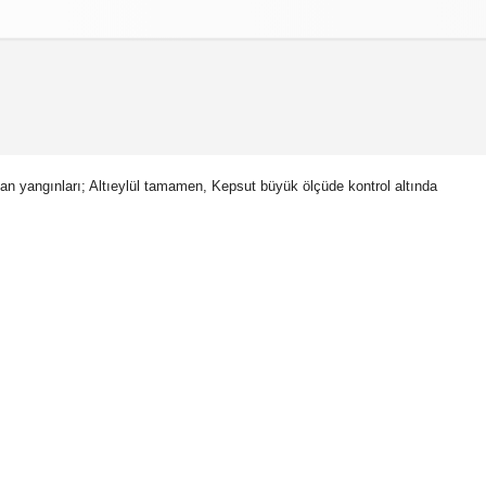
izlilik İlkeleri
man yangınları; Altıeylül tamamen, Kepsut büyük ölçüde kontrol altında