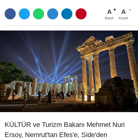
A
A
Büyüt
Küçült
KÜLTÜR ve Turizm Bakanı Mehmet Nuri
Ersoy, Nemrut'tan Efes'e, Side'den