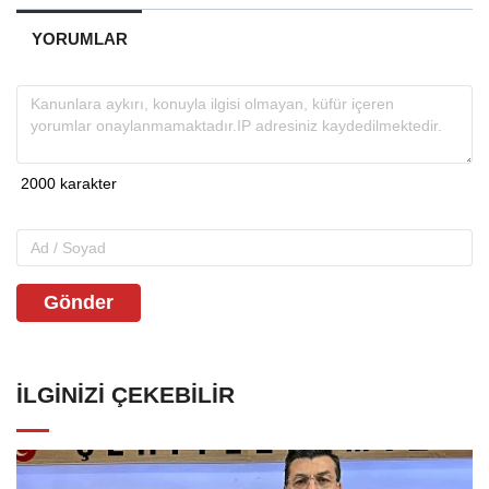
YORUMLAR
Gönder
İLGINIZI ÇEKEBILIR