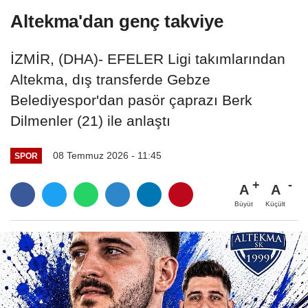
Altekma'dan genç takviye
İZMİR, (DHA)- EFELER Ligi takımlarından
Altekma, dış transferde Gebze
Belediyespor'dan pasör çaprazı Berk
Dilmenler (21) ile anlaştı
08 Temmuz 2026 - 11:45
SPOR
A
A
Büyüt
Küçült