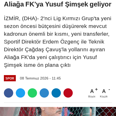
Aliağa FK'ya Yusuf Şimşek geliyor
İZMİR, (DHA)- 2'nci Lig Kırmızı Grup'ta yeni
sezon öncesi bütçesini düşürerek mevcut
kadronun önemli bir kısmı, yeni transferler,
Sportif Direktör Erdem Özgenç ile Teknik
Direktör Çağdaş Çavuş'la yollarını ayıran
Aliağa FK'da yeni çalıştırıcı için Yusuf
Şimşek isme ön plana çıktı
08 Temmuz 2026 - 11:45
SPOR
A
A
Büyüt
Küçült