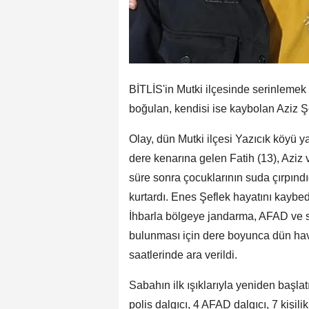
BİTLİS'in Mutki ilçesinde serinlemek 
boğulan, kendisi ise kaybolan Aziz Ş
Olay, dün Mutki ilçesi Yazıcık köyü y
dere kenarına gelen Fatih (13), Aziz 
süre sonra çocuklarının suda çırpındığ
kurtardı. Enes Şeflek hayatını kaybed
İhbarla bölgeye jandarma, AFAD ve sağ
bulunması için dere boyunca dün ha
saatlerinde ara verildi.
Sabahın ilk ışıklarıyla yeniden başla
polis dalgıcı, 4 AFAD dalgıcı, 7 kişi