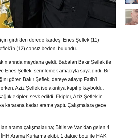
için girdikleri derede kardeşi Enes Şeflek (11)
eflek'in (12) cansız bedeni bulundu.
akınlarında meydana geldi. Babaları Bakır Şeflek ile
ve Enes Şeflek, serinlemek amacıyla suya girdi. Bir
ını gören Bakır Şeflek, dereye atlayıp Fatih'i
erken, Aziz Şeflek ise akıntıya kapılıp kayboldu.
lık ekipleri sevk edildi. Ekipler, Aziz Şeflek'in
va kararana kadar arama yaptı. Çalışmalara gece
tılan arama çalışmalarına; Bitlis ve Van'dan gelen 4
lik İHH Arama Kurtarma ekibi, 1 dalgıç botu ile HAK