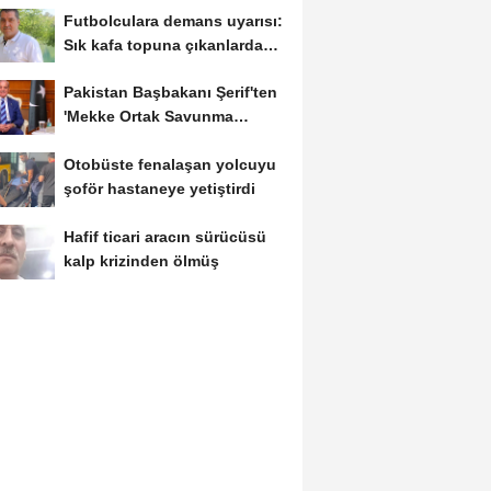
Futbolculara demans uyarısı:
Sık kafa topuna çıkanlarda
risk artıyor
Pakistan Başbakanı Şerif'ten
'Mekke Ortak Savunma
Anlaşması'...
Otobüste fenalaşan yolcuyu
şoför hastaneye yetiştirdi
Hafif ticari aracın sürücüsü
kalp krizinden ölmüş