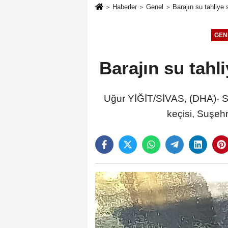
Haberler
Genel
Barajın su tahliye
GEN
Barajın su tahl
Uğur YİĞİT/SİVAS, (DHA)- Sİ
keçisi, Suşeh