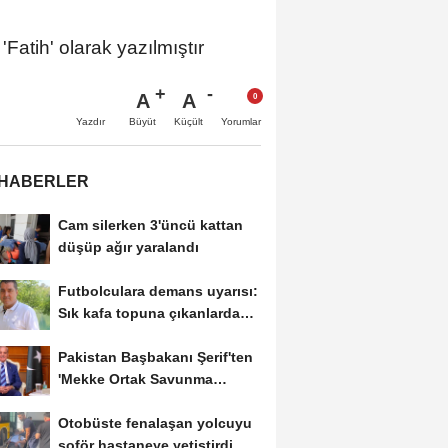
Fatih' olarak yazılmıştır
A
A
Büyüt
Küçült
Yazdır
Yorumlar
 HABERLER
Cam silerken 3'üncü kattan
düşüp ağır yaralandı
Futbolculara demans uyarısı:
Sık kafa topuna çıkanlarda
risk artıyor
Pakistan Başbakanı Şerif'ten
'Mekke Ortak Savunma
Anlaşması'...
Otobüste fenalaşan yolcuyu
şoför hastaneye yetiştirdi