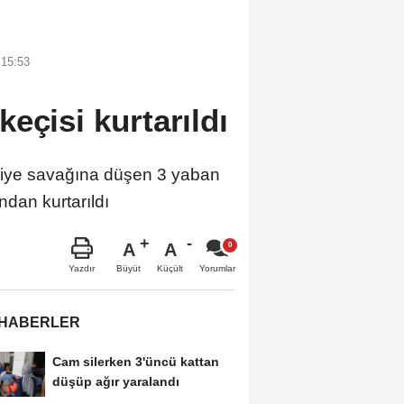
 15:53
eçisi kurtarıldı
hliye savağına düşen 3 yaban
dan kurtarıldı
A
A
Büyüt
Küçült
Yazdır
Yorumlar
 HABERLER
Cam silerken 3'üncü kattan
düşüp ağır yaralandı