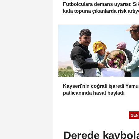
Futbolculara demans uyarısı: Sı
kafa topuna çıkanlarda risk artıy
Kayseri'nin coğrafi işaretli Yamu
patlıcanında hasat başladı
GEN
Derede kaybola