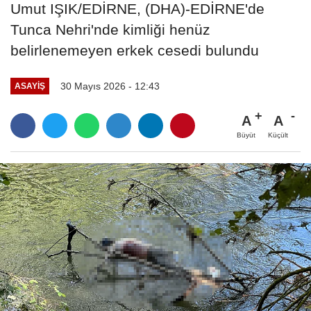
Umut IŞIK/EDİRNE, (DHA)-EDİRNE'de
Tunca Nehri'nde kimliği henüz
belirlenemeyen erkek cesedi bulundu
30 Mayıs 2026 - 12:43
ASAYIŞ
A
A
Büyüt
Küçült