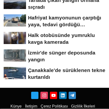
Tarlada çıkan yangın ormana
sıçradı
Hafriyat kamyonunun çarptığı
yaya, tedavi gördüğü
hastanede öldü
Halk otobüsünde yumruklu
kavga kamerada
İzmir'de sünger deposunda
yangın
Çanakkale'de sürüklenen tekne
kurtarıldı
Künye
İletişim
Çerez Politikası
Gizlilik İlkeleri