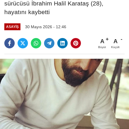
sürücüsü İbrahim Halil Karataş (28),
hayatını kaybetti
30 Mayıs 2026 - 12:46
ASAYIŞ
A
A
Büyüt
Küçült