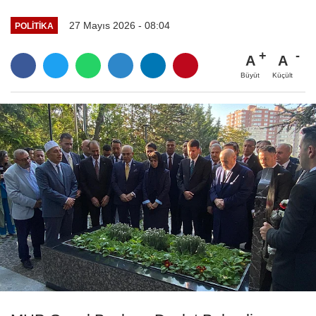
27 Mayıs 2026 - 08:04
POLITIKA
A
A
Büyüt
Küçült