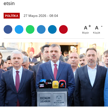
etsin
27 Mayıs 2026 - 08:04
POLITIKA
A
A
Büyüt
Küçült