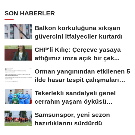
SON HABERLER
Balkon korkuluğuna sıkışan
güvercini itfaiyeciler kurtardı
CHP'li Kılıç: Çerçeve yasaya
attığımız imza açık bir çek...
Orman yangınından etkilenen 5
ilde hasar tespit çalışmaları
tamamlandı
Tekerlekli sandalyeli genel
cerrahın yaşam öyküsü
Amerikan tıp dergisinde
Samsunspor, yeni sezon
hazırlıklarını sürdürdü