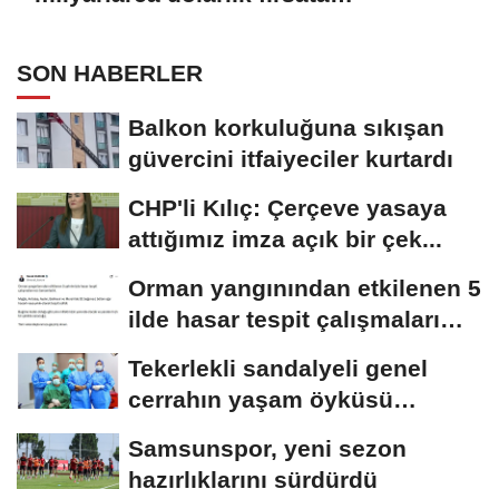
dönüşebilir'
SON HABERLER
Balkon korkuluğuna sıkışan
güvercini itfaiyeciler kurtardı
CHP'li Kılıç: Çerçeve yasaya
attığımız imza açık bir çek...
Orman yangınından etkilenen 5
ilde hasar tespit çalışmaları
tamamlandı
Tekerlekli sandalyeli genel
cerrahın yaşam öyküsü
Amerikan tıp dergisinde
Samsunspor, yeni sezon
hazırlıklarını sürdürdü