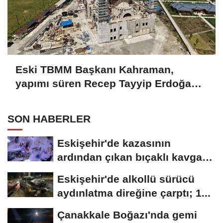
Eski TBMM Başkanı Kahraman,
yapımı süren Recep Tayyip Erdoğan
Camii'nde incelemede bulundu
SON HABERLER
Eskişehir'de kazasının
ardından çıkan bıçaklı kavga
kameraya...
Eskişehir'de alkollü sürücü
aydınlatma direğine çarptı; 1...
Çanakkale Boğazı'nda gemi