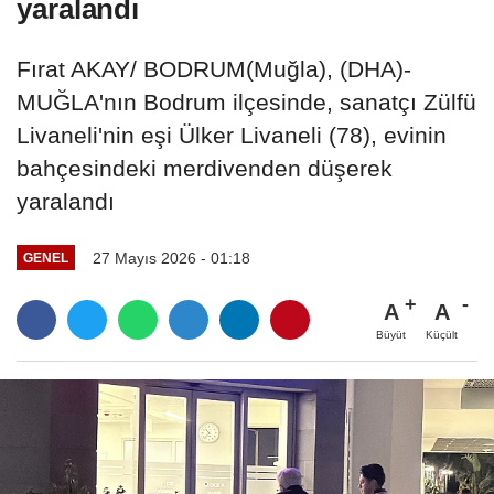
yaralandı
Fırat AKAY/ BODRUM(Muğla), (DHA)-
MUĞLA'nın Bodrum ilçesinde, sanatçı Zülfü
Livaneli'nin eşi Ülker Livaneli (78), evinin
bahçesindeki merdivenden düşerek
yaralandı
27 Mayıs 2026 - 01:18
GENEL
A
A
Büyüt
Küçült