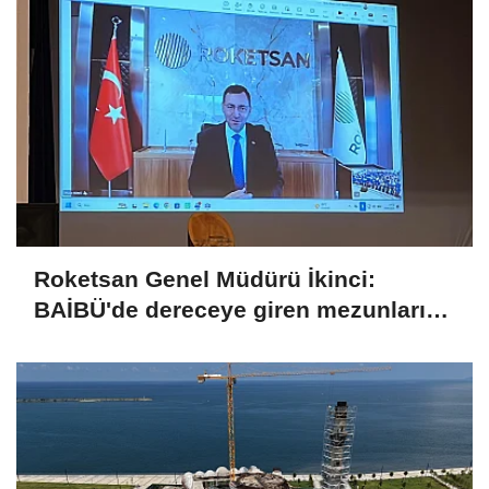
Roketsan Genel Müdürü İkinci:
BAİBÜ'de dereceye giren mezunları
işe alım sürecine dahil edeceğiz