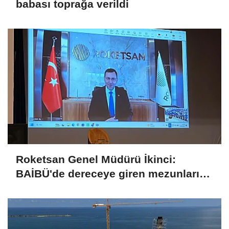
babası toprağa verildi
Roketsan Genel Müdürü İkinci:
BAİBÜ'de dereceye giren mezunları
işe alım sürecine dahil edeceğiz