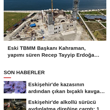
Eski TBMM Başkanı Kahraman,
yapımı süren Recep Tayyip Erdoğan
Camii'nde incelemede bulundu
SON HABERLER
Eskişehir'de kazasının
ardından çıkan bıçaklı kavga
kameraya...
Eskişehir'de alkollü sürücü
aydınlatma direğine çarptı; 1...