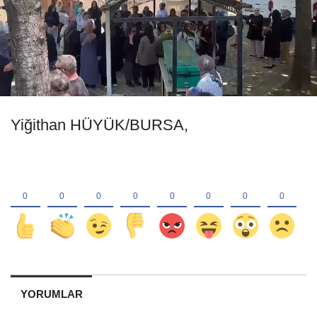
Yiğithan HÜYÜK/BURSA,
YORUMLAR