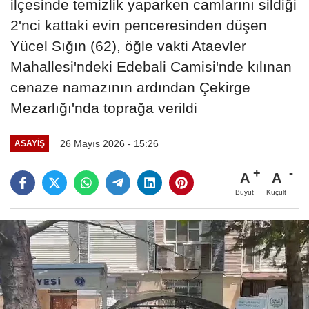
ilçesinde temizlik yaparken camlarını sildiği
2'nci kattaki evin penceresinden düşen
Yücel Sığın (62), öğle vakti Ataevler
Mahallesi'ndeki Edebali Camisi'nde kılınan
cenaze namazının ardından Çekirge
Mezarlığı'nda toprağa verildi
26 Mayıs 2026 - 15:26
ASAYIŞ
A
A
Büyüt
Küçült