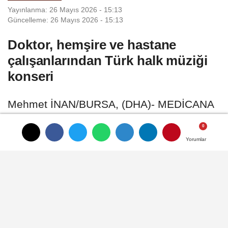
Yayınlanma: 26 Mayıs 2026 - 15:13
Güncelleme: 26 Mayıs 2026 - 15:13
Doktor, hemşire ve hastane
çalışanlarından Türk halk müziği
konseri
Mehmet İNAN/BURSA, (DHA)- MEDİCANA
Bursa Hastanesi'nde görev yapan doktor,
hemşire ve hastane çalışanlarından oluşan
Yorumlar
Yorumlar
Yorumlar
Türk Halk Müziği Korosu, konser verdi
26 Mayıs 2026 - 15:13
KÜLTÜR-SANAT
A
A
Büyüt
Küçült