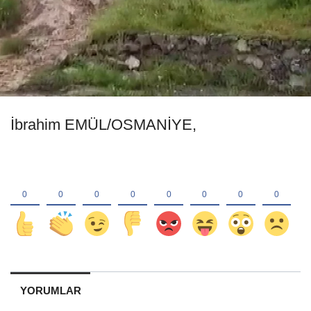
İbrahim EMÜL/OSMANİYE,
YORUMLAR