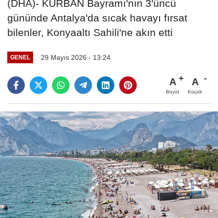
(DHA)- KURBAN Bayramı'nın 3'üncü
gününde Antalya'da sıcak havayı fırsat
bilenler, Konyaaltı Sahili'ne akın etti
29 Mayıs 2026 - 13:24
GENEL
A
A
Büyüt
Küçült