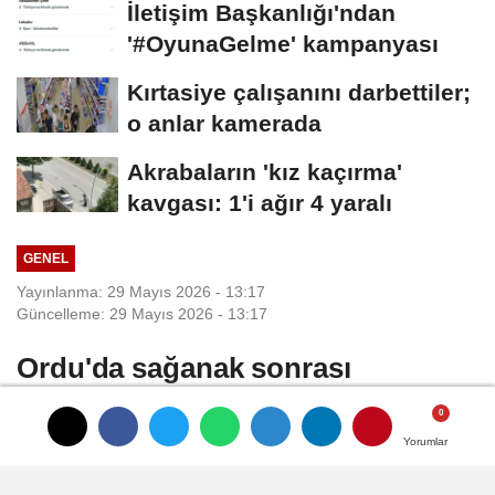
İletişim Başkanlığı'ndan
'#OyunaGelme' kampanyası
Kırtasiye çalışanını darbettiler;
o anlar kamerada
Akrabaların 'kız kaçırma'
kavgası: 1'i ağır 4 yaralı
GENEL
Yayınlanma: 29 Mayıs 2026 - 13:17
Güncelleme: 29 Mayıs 2026 - 13:17
Ordu'da sağanak sonrası
köprünün bir bölümü çöktü
Yorumlar
Yorumlar
Yorumlar
Dursun Mehmet ŞAHİN/FATSA (Ordu),