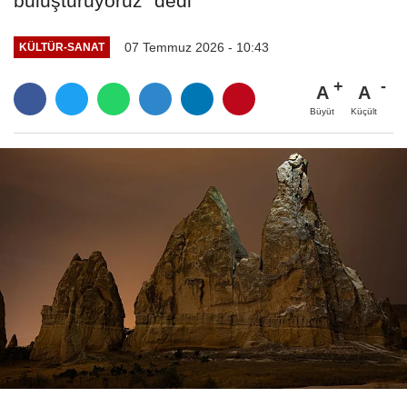
buluşturuyoruz" dedi
07 Temmuz 2026 - 10:43
KÜLTÜR-SANAT
A
A
Büyüt
Küçült