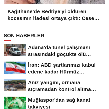
Kağıthane'de Bedriye'yi öldüren
kocasının ifadesi ortaya çıktı: Cesedi
battaniyeye sarıp kayınvalidemle
sohbet ettim
SON HABERLER
Adana'da tünel çalışması
sırasındaki göçükte ölü
sayısı...
İran: ABD şartlarımızı kabul
edene kadar Hürmüz
Boğazı'nı...
Anız yangını, ormana
sıçramadan kontrol altına
alındı
Muğlaspor'dan sağ kanat
takviyesi