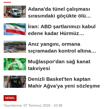
Adana'da tünel çalışması
sırasındaki göçükte ölü
sayısı...
İran: ABD şartlarımızı kabul
edene kadar Hürmüz
Boğazı'nı...
Anız yangını, ormana
sıçramadan kontrol altına
alındı
Muğlaspor'dan sağ kanat
takviyesi
Denizli Basket'ten kaptan
Mahir Ağva'ya yeni sözleşme
GENEL
Yayınlanma: 07 Temmuz 2026 - 10:38