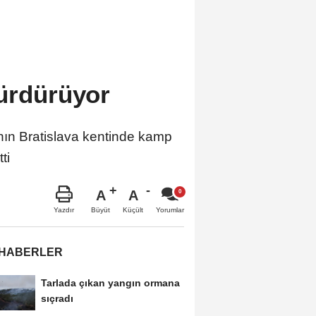
sürdürüyor
ın Bratislava kentinde kamp
ti
A
A
Büyüt
Küçült
Yazdır
Yorumlar
 HABERLER
Tarlada çıkan yangın ormana
sıçradı