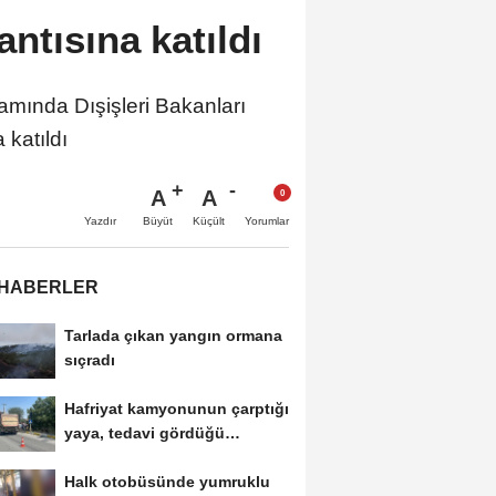
tısına katıldı
ında Dışişleri Bakanları
katıldı
A
A
Büyüt
Küçült
Yazdır
Yorumlar
 HABERLER
Tarlada çıkan yangın ormana
sıçradı
Hafriyat kamyonunun çarptığı
yaya, tedavi gördüğü
hastanede öldü
Halk otobüsünde yumruklu