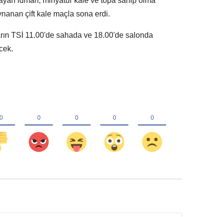
layan idman, minyatür kale ve topa sahip olma
nanan çift kale maçla sona erdi.
yarın TSİ 11.00'de sahada ve 18.00'de salonda
cek.