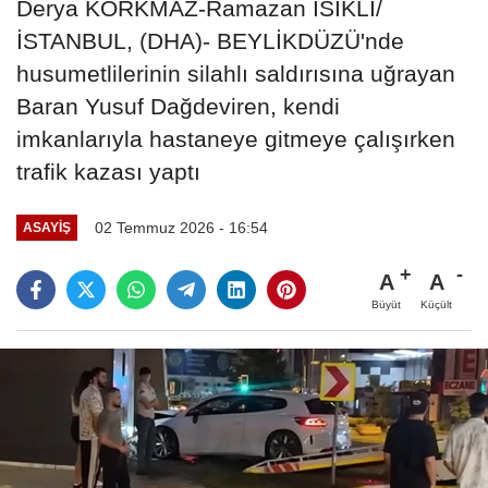
Derya KORKMAZ-Ramazan İSİKLİ/
İSTANBUL, (DHA)- BEYLİKDÜZÜ'nde
husumetlilerinin silahlı saldırısına uğrayan
Baran Yusuf Dağdeviren, kendi
imkanlarıyla hastaneye gitmeye çalışırken
trafik kazası yaptı
02 Temmuz 2026 - 16:54
ASAYIŞ
A
A
Büyüt
Küçült