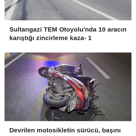
Sultangazi TEM Otoyolu'nda 10 aracın
karıştığı zincirleme kaza- 1
Devrilen motosikletin sürücü, başını