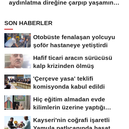
aydınlatma direğine çarpıp yaşamını
yitirdi
SON HABERLER
Otobüste fenalaşan yolcuyu
şoför hastaneye yetiştirdi
Hafif ticari aracın sürücüsü
kalp krizinden ölmüş
'Çerçeve yasa' teklifi
komisyonda kabul edildi
Hiç eğitim almadan evde
kilimlerin üzerine yaptığı
resimlerle sergi...
Kayseri'nin coğrafi işaretli
Yamula patlıcanında hasat