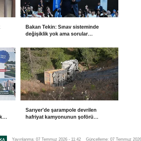
k
Bakan Tekin: Sınav sisteminde
değişiklik yok ama sorular
ama
müfredata uygun hale gelecek
u
Sarıyer'de şarampole devrilen
k
hafriyat kamyonunun şoförü
dır
yaralandı
Yayınlanma: 07 Temmuz 2026 - 11:42
Güncelleme: 07 Temmuz 2026 
IKA