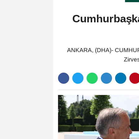
Cumhurbaşka
ANKARA, (DHA)- CUMHURBA
Zirve