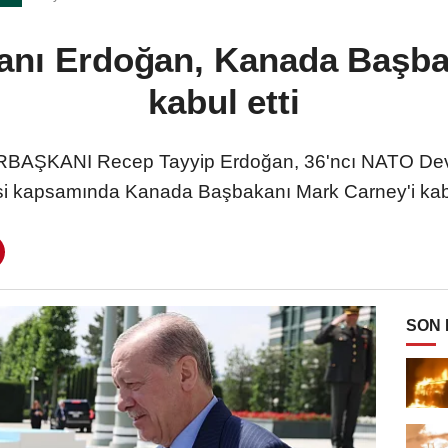
nı Erdoğan, Kanada Başbak
kabul etti
ŞKANI Recep Tayyip Erdoğan, 36'ncı NATO Devl
si kapsamında Kanada Başbakanı Mark Carney'i kabu
SON