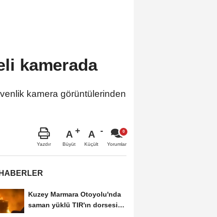
heli kamerada
venlik kamera görüntülerinden
A
A
Büyüt
Küçült
Yazdır
Yorumlar
 HABERLER
Kuzey Marmara Otoyolu'nda
saman yüklü TIR'ın dorsesi
alev alev...