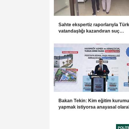
Sahte ekspertiz raporlarıyla Tür
vatandaşlığı kazandıran suç
örgütüne operasyon: 32 tutukl
Bakan Tekin: Kim eğitim kurum
yapmak istiyorsa anayasal olara
bizimle birlikte çalışmak zorunda
POLIT