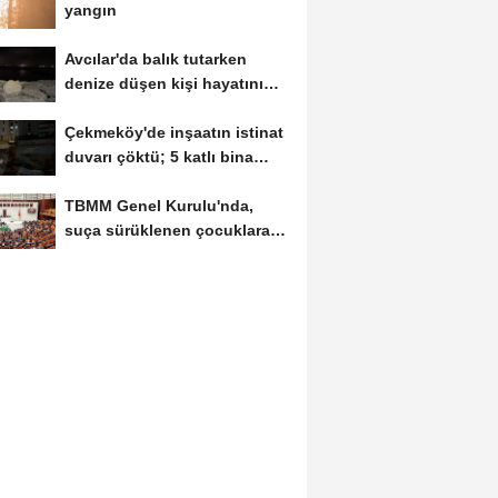
yangın
Avcılar'da balık tutarken
denize düşen kişi hayatını
kaybetti
Çekmeköy'de inşaatın istinat
duvarı çöktü; 5 katlı bina
tahliye...
TBMM Genel Kurulu'nda,
suça sürüklenen çocuklara
ilişkin düzenlemeleri...