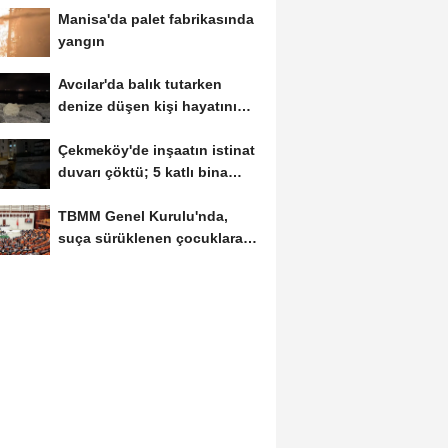
Manisa'da palet fabrikasında
yangın
Avcılar'da balık tutarken
denize düşen kişi hayatını
kaybetti
Çekmeköy'de inşaatın istinat
duvarı çöktü; 5 katlı bina
tahliye...
TBMM Genel Kurulu'nda,
suça sürüklenen çocuklara
ilişkin düzenlemeleri...