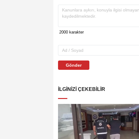
Gönder
İLGINIZI ÇEKEBILIR