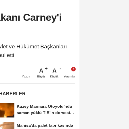
anı Carney'i
et ve Hükümet Başkanları
l etti
A
A
Büyüt
Küçült
Yazdır
Yorumlar
 HABERLER
Kuzey Marmara Otoyolu'nda
saman yüklü TIR'ın dorsesi
alev alev...
Manisa'da palet fabrikasında