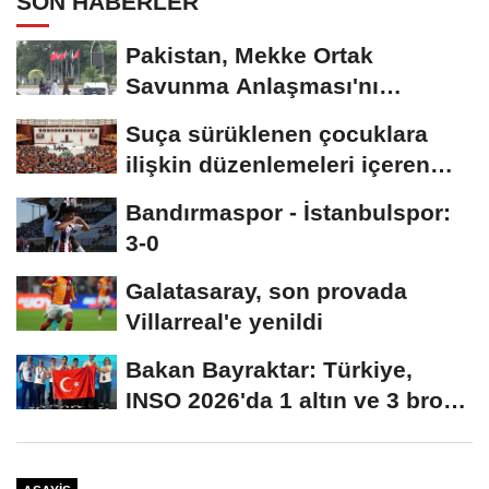
SON HABERLER
Pakistan, Mekke Ortak
Savunma Anlaşması'nı
kutluyor; sokaklar Türkiye...
Suça sürüklenen çocuklara
ilişkin düzenlemeleri içeren
kanun teklifi,...
Bandırmaspor - İstanbulspor:
3-0
Galatasaray, son provada
Villarreal'e yenildi
Bakan Bayraktar: Türkiye,
INSO 2026'da 1 altın ve 3 bronz
madalya...