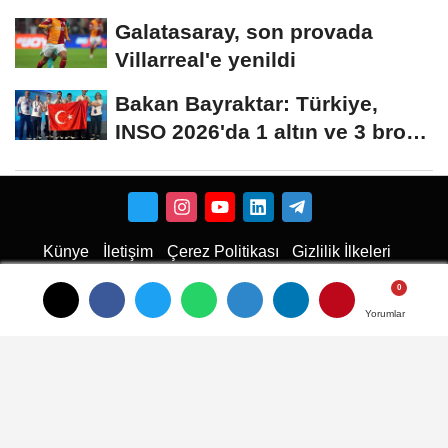
Galatasaray, son provada
Villarreal'e yenildi
Bakan Bayraktar: Türkiye,
INSO 2026'da 1 altın ve 3 bronz
madalya...
Künye
İletişim
Çerez Politikası
Gizlilik İlkeleri
Karaman Haber
Haber
Karaman Haber
Karaman Web Tasarım
Hukuki Haber
Karaman
Emlak
Karaman Çiçekci
Haber
Yorumlar
Yorumlar
Yorumlar
haberler
Son Dakika Haberler
Son Dakika