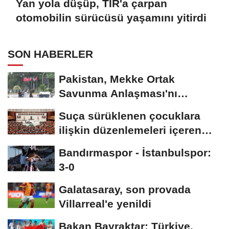
Yan yola düşüp, TIR'a çarpan
otomobilin sürücüsü yaşamını yitirdi
SON HABERLER
Pakistan, Mekke Ortak
Savunma Anlaşması'nı
kutluyor; sokaklar Türkiye...
Suça sürüklenen çocuklara
ilişkin düzenlemeleri içeren
kanun teklifi,...
Bandırmaspor - İstanbulspor:
3-0
Galatasaray, son provada
Villarreal'e yenildi
Bakan Bayraktar: Türkiye,