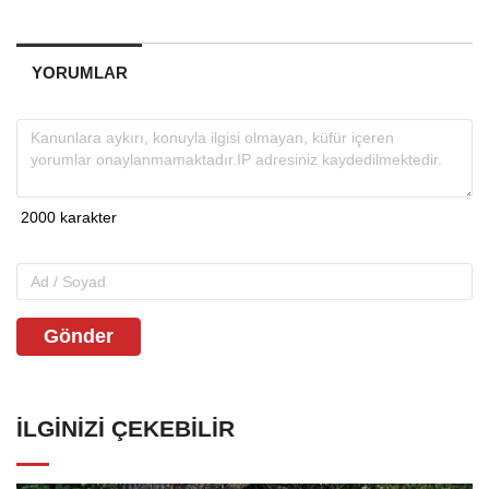
YORUMLAR
Gönder
İLGINIZI ÇEKEBILIR