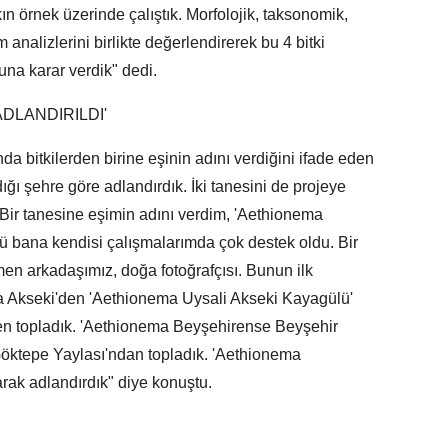
n örnek üzerinde çalıştık. Morfolojik, taksonomik,
nalizlerini birlikte değerlendirerek bu 4 bitki
una karar verdik" dedi.
ADLANDIRILDI'
da bitkilerden birine eşinin adını verdiğini ifade eden
ndığı şehre göre adlandırdık. İki tanesini de projeye
. Bir tanesine eşimin adını verdim, 'Aethionema
ü bana kendisi çalışmalarımda çok destek oldu. Bir
men arkadaşımız, doğa fotoğrafçısı. Bunun ilk
na Akseki'den 'Aethionema Uysali Akseki Kayagülü'
'den topladık. 'Aethionema Beyşehirense Beyşehir
Göktepe Yaylası'ndan topladık. 'Aethionema
ak adlandırdık" diye konuştu.