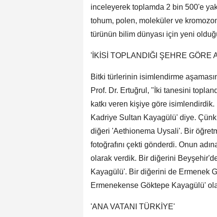
inceleyerek toplamda 2 bin 500'e yakı
tohum, polen, moleküler ve kromozom a
türünün bilim dünyası için yeni olduğ
'İKİSİ TOPLANDIĞI ŞEHRE GÖRE 
Bitki türlerinin isimlendirme aşamasın
Prof. Dr. Ertuğrul, "İki tanesini topla
katkı veren kişiye göre isimlendirdik
Kadriye Sultan Kayagülü' diye. Çünk
diğeri 'Aethionema Uysali'. Bir öğret
fotoğrafını çekti gönderdi. Onun adı
olarak verdik. Bir diğerini Beyşehir
Kayagülü'. Bir diğerini de Ermenek 
Ermenekense Göktepe Kayagülü' olar
'ANA VATANI TÜRKİYE'