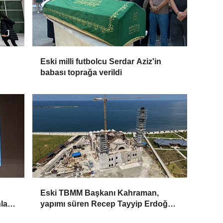
Eski milli futbolcu Serdar Aziz'in
babası toprağa verildi
Eski TBMM Başkanı Kahraman,
ları
yapımı süren Recep Tayyip Erdoğan
Camii'nde incelemede bulundu