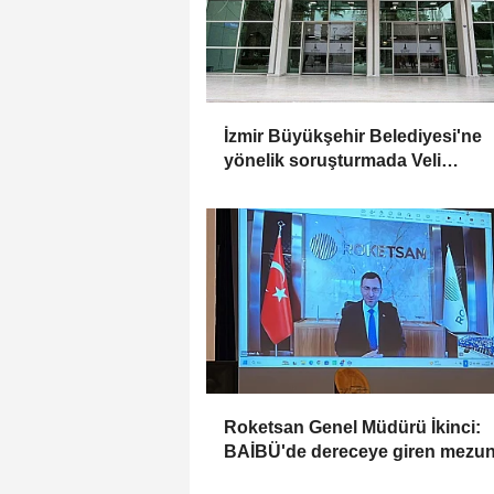
İzmir Büyükşehir Belediyesi'ne
yönelik soruşturmada Veli
Ağbaba'nın ağabeyi tutuklandı
Roketsan Genel Müdürü İkinci:
BAİBÜ'de dereceye giren mezun
işe alım sürecine dahil edeceğiz