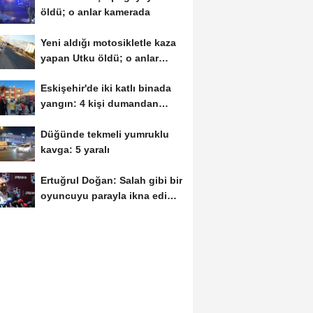
öldü; o anlar kamerada
Yeni aldığı motosikletle kaza
yapan Utku öldü; o anlar
kamerada
Eskişehir'de iki katlı binada
yangın: 4 kişi dumandan
etkilendi
Düğünde tekmeli yumruklu
kavga: 5 yaralı
Ertuğrul Doğan: Salah gibi bir
oyuncuyu parayla ikna edip
Trabzon'a...