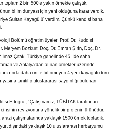
an toplam 2 bin 500'e yakın örnekte çalıştık.
ünün bilim dünyası için yeni olduğuna karar verdik.
driye Sultan Kayagülü' verdim. Çünkü kendisi bana
.
oloji Bölümü öğretim üyeleri Prof. Dr. Kuddisi
Dr. Meryem Bozkurt, Doç. Dr. Emrah Şirin, Doç. Dr.
ılmaz Çıtak, Türkiye genelinde 45 ilde saha
araman ve Antalya'dan alınan örnekler üzerinde
sonucunda daha önce bilinmeyen 4 yeni kayagülü türü
dünyasına tanıtılıp uluslararası saygınlığı bulunan
 Kuddisi Ertuğrul, "Çalışmamız, TÜBİTAK tarafından
insinin revizyonuna yönelik bir projenin ürünüdür.
z arazi çalışmalarında yaklaşık 1500 örnek topladık.
 yurt dışındaki yaklaşık 10 uluslararası herbaryumu