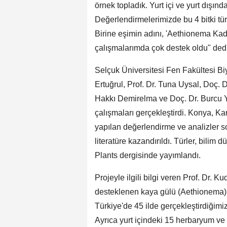
örnek topladık. Yurt içi ve yurt dışınd
Değerlendirmelerimizde bu 4 bitki tür
Birine eşimin adını, 'Aethionema Ka
çalışmalarımda çok destek oldu" dedi
Selçuk Üniversitesi Fen Fakültesi Biy
Ertuğrul, Prof. Dr. Tuna Uysal, Doç. 
Hakkı Demirelma ve Doç. Dr. Burcu Y
çalışmaları gerçekleştirdi. Konya, K
yapılan değerlendirme ve analizler 
literatüre kazandırıldı. Türler, bilim 
Plants dergisinde yayımlandı.
Projeyle ilgili bilgi veren Prof. Dr.
desteklenen kaya gülü (Aethionema) c
Türkiye'de 45 ilde gerçekleştirdiğimi
Ayrıca yurt içindeki 15 herbaryum ve