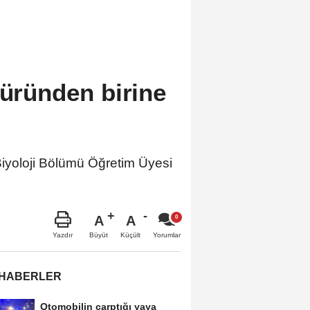
türünden birine
yoloji Bölümü Öğretim Üyesi
A
A
Büyüt
Küçült
Yazdır
Yorumlar
 HABERLER
Otomobilin çarptığı yaya