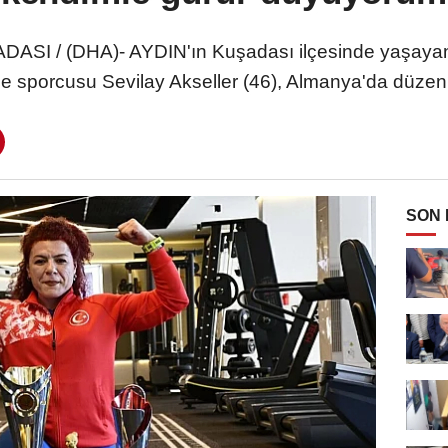
I / (DHA)- AYDIN'ın Kuşadası ilçesinde yaşayan f
rme sporcusu Sevilay Akseller (46), Almanya'da düze
SON