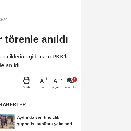
3:39
 törenle anıldı
rliklerine giderken PKK'lı
le anıldı
A
A
Büyüt
Küçült
Yazdır
Yorumlar
 HABERLER
Aydın'da seri hırsızlık
şüphelisi suçüstü yakalandı