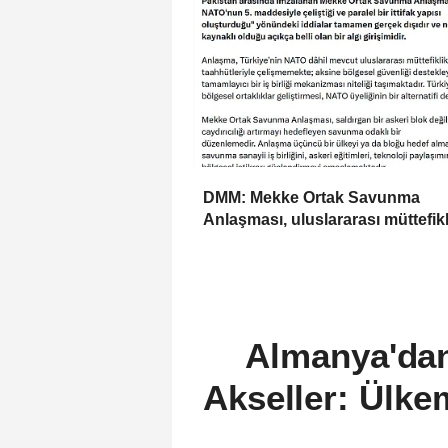
DMM: Mekke Ortak Savunma
Anlaşması, uluslararası müttefikl
taahhütleriyle çelişmemektedir
Almanya'dan
Akseller: Ülkem