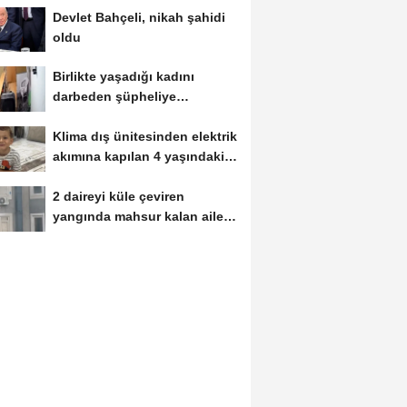
Devlet Bahçeli, nikah şahidi
oldu
Birlikte yaşadığı kadını
darbeden şüpheliye
uzaklaştırma; geçmiş...
Klima dış ünitesinden elektrik
akımına kapılan 4 yaşındaki
Miraç...
2 daireyi küle çeviren
yangında mahsur kalan aile
kurtarıldı