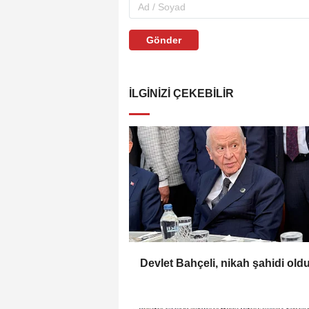
Gönder
İLGINIZI ÇEKEBILIR
Devlet Bahçeli, nikah şahidi old