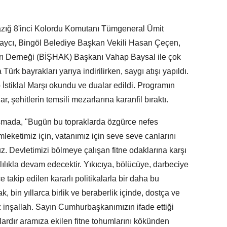
lazığ 8'inci Kolordu Komutanı Tümgeneral Ümit
aycı, Bingöl Belediye Başkan Vekili Hasan Çeçen,
ları Derneği (BİŞHAK) Başkanı Vahap Baysal ile çok
ürk bayrakları yarıya indirilirken, saygı atışı yapıldı.
stiklal Marşı okundu ve dualar edildi. Programın
r, şehitlerin temsili mezarlarına karanfil bıraktı.
uşmada, "Bugün bu topraklarda özgürce nefes
leketimiz için, vatanımız için seve seve canlarını
z. Devletimizi bölmeye çalışan fitne odaklarına karşı
lıkla devam edecektir. Yıkıcıya, bölücüye, darbeciye
 takip edilen kararlı politikalarla bir daha bu
 bin yıllarca birlik ve beraberlik içinde, dostça ve
nşallah. Sayın Cumhurbaşkanımızın ifade ettiği
llardır aramıza ekilen fitne tohumlarını kökünden