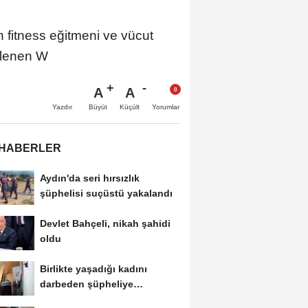
itness eğitmeni ve vücut
nlenen W
A
A
Büyüt
Küçült
Yazdır
Yorumlar
 HABERLER
Aydın'da seri hırsızlık
şüphelisi suçüstü yakalandı
Devlet Bahçeli, nikah şahidi
oldu
Birlikte yaşadığı kadını
darbeden şüpheliye
uzaklaştırma; geçmiş...