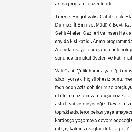
anma programı düzenlendi.
Törene, Bingöl Valisi Cahit Çelik, E
Durmaz, İl Emniyet Müdürü Beyti Kal
Şehit Aileleri Gazileri ve İnsan Hak
sayıda kişi katıldı. Anma programında T
Ardından saygı duruşunda bulunulup İ
sonunda protokol üyeleri ve katılımcıla
Vali Cahit Çelik burada yaptığı kon
alabiliyorsak, hiç şüphesiz bunu, mem
feda eden aziz şehitlerimize borçluyu
el ele, omuz omuza duruşumuz kararlı
asla fırsat vermeyeceğiz. Devletimizce
topraklarda terör belası yaşanmayacak,
kardeşçe yaşamaya devam edeceğiz i
gibi, iç kalemizi sağlam tutacağız. Yı