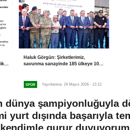
Haluk Görgün: Şirketlerimiz,
ik
savunma sanayinde 185 ülkeye 10
milyar dolar ihracatla 2025'i
tamamladı
Yayınlanma: 24 Mayıs 2026 - 13:12
SPOR
 dünya şampiyonluğuyla d
i yurt dışında başarıyla tem
kendimle gurur duyuyorum