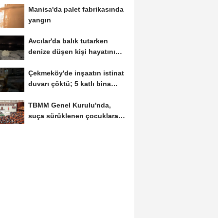
Manisa'da palet fabrikasında
yangın
Avcılar'da balık tutarken
denize düşen kişi hayatını
kaybetti
Çekmeköy'de inşaatın istinat
duvarı çöktü; 5 katlı bina
tahliye...
TBMM Genel Kurulu'nda,
suça sürüklenen çocuklara
ilişkin düzenlemeleri...