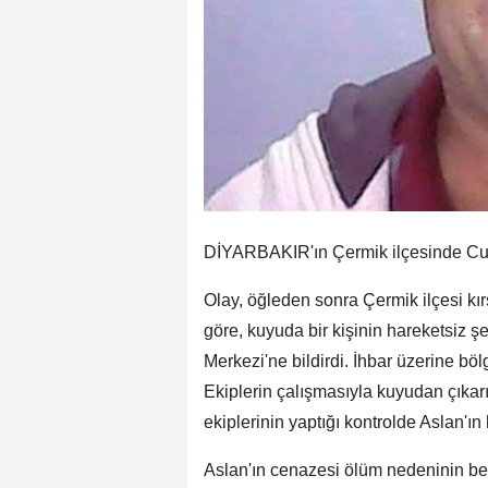
DİYARBAKIR'ın Çermik ilçesinde Cum
Olay, öğleden sonra Çermik ilçesi kı
göre, kuyuda bir kişinin hareketsiz ş
Merkezi'ne bildirdi. İhbar üzerine böl
Ekiplerin çalışmasıyla kuyudan çıkar
ekiplerinin yaptığı kontrolde Aslan'ın h
Aslan'ın cenazesi ölüm nedeninin bel