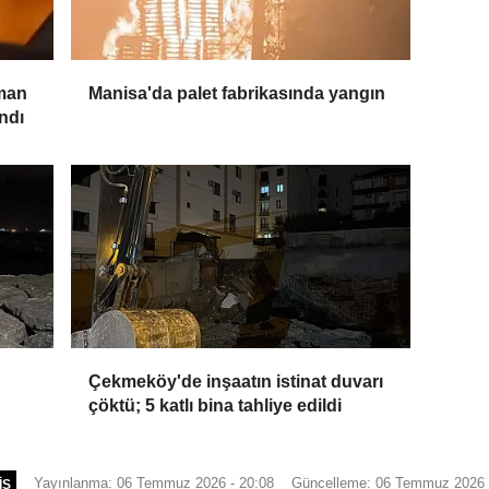
man
Manisa'da palet fabrikasında yangın
ndı
Çekmeköy'de inşaatın istinat duvarı
çöktü; 5 katlı bina tahliye edildi
Yayınlanma: 06 Temmuz 2026 - 20:08
Güncelleme: 06 Temmuz 2026 
IŞ