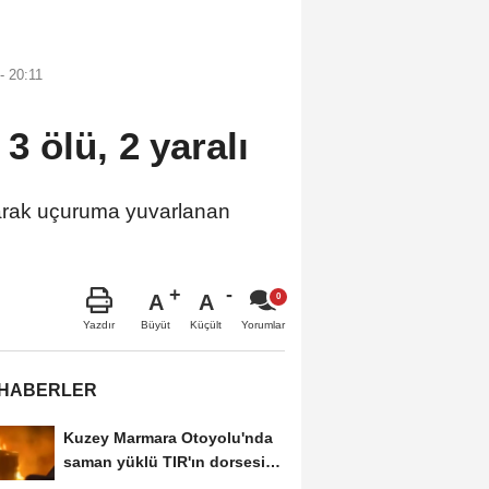
- 20:11
 ölü, 2 yaralı
arak uçuruma yuvarlanan
ı
A
A
Büyüt
Küçült
Yazdır
Yorumlar
 HABERLER
Kuzey Marmara Otoyolu'nda
saman yüklü TIR'ın dorsesi
alev alev...