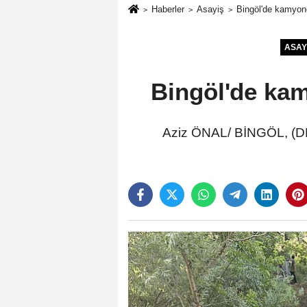
Haberler
Asayiş
Bingöl'de kamyone
ASAY
Bingöl'de kam
Aziz ÖNAL/ BİNGÖL, (DH