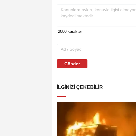
Gönder
İLGINIZI ÇEKEBILIR