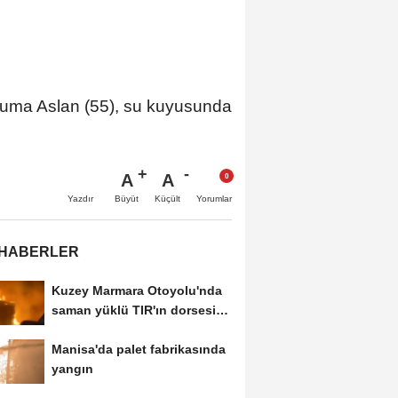
Cuma Aslan (55), su kuyusunda
A
A
Büyüt
Küçült
Yazdır
Yorumlar
 HABERLER
Kuzey Marmara Otoyolu'nda
saman yüklü TIR'ın dorsesi
alev alev...
Manisa'da palet fabrikasında
yangın