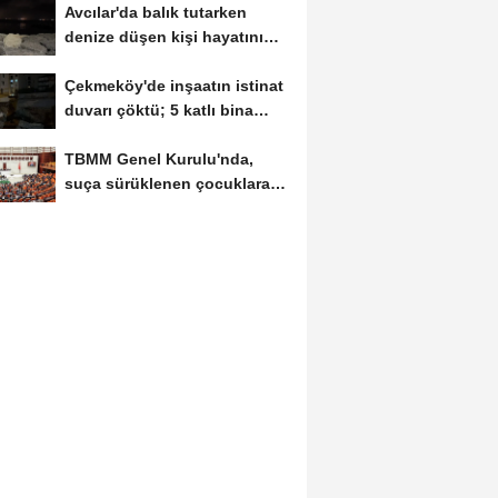
Avcılar'da balık tutarken
denize düşen kişi hayatını
kaybetti
Çekmeköy'de inşaatın istinat
duvarı çöktü; 5 katlı bina
tahliye...
TBMM Genel Kurulu'nda,
suça sürüklenen çocuklara
ilişkin düzenlemeleri...