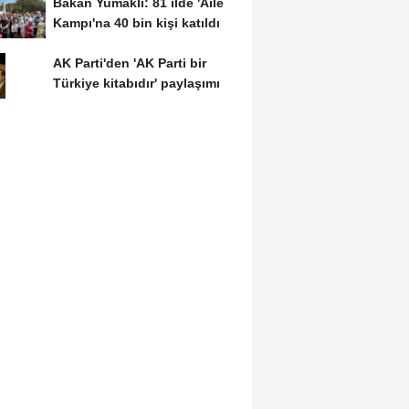
Bakan Yumaklı: 81 ilde 'Aile
Kampı'na 40 bin kişi katıldı
AK Parti'den 'AK Parti bir
Türkiye kitabıdır' paylaşımı