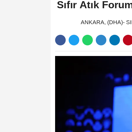
Sıfır Atık Foru
ANKARA, (DHA)- SIFI