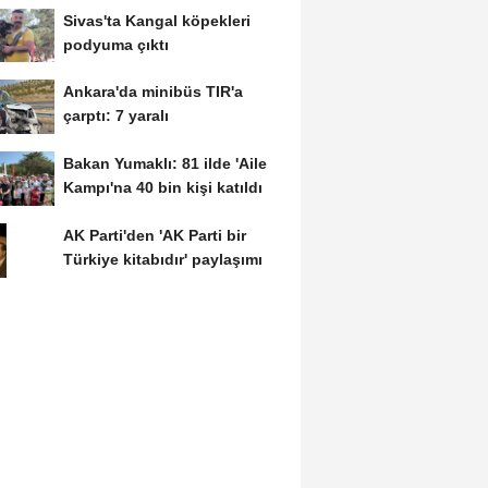
Sivas'ta Kangal köpekleri
podyuma çıktı
Ankara'da minibüs TIR'a
çarptı: 7 yaralı
Bakan Yumaklı: 81 ilde 'Aile
Kampı'na 40 bin kişi katıldı
AK Parti'den 'AK Parti bir
Türkiye kitabıdır' paylaşımı