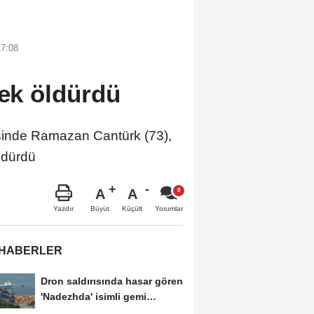
17:08
rek öldürdü
inde Ramazan Cantürk (73),
öldürdü
A
A
Büyüt
Küçült
Yazdır
Yorumlar
 HABERLER
Dron saldırısında hasar gören
'Nadezhda' isimli gemi
Samsun...