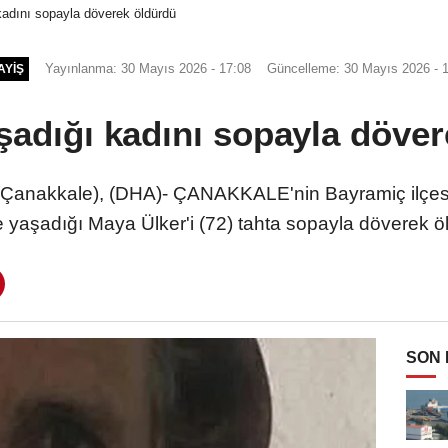
 kadını sopayla döverek öldürdü
Yayınlanma: 30 Mayıs 2026 - 17:08
Güncelleme: 30 Mayıs 2026 - 
AYIŞ
aşadığı kadını sopayla döve
anakkale), (DHA)- ÇANAKKALE'nin Bayramiç ilçes
te yaşadığı Maya Ülker'i (72) tahta sopayla döverek 
SON