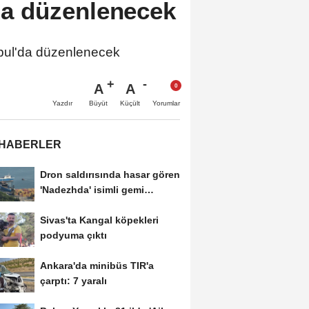
'da düzenlenecek
nbul'da düzenlenecek
A
A
Büyüt
Küçült
Yazdır
Yorumlar
 HABERLER
Dron saldırısında hasar gören
'Nadezhda' isimli gemi
Samsun...
Sivas'ta Kangal köpekleri
podyuma çıktı
Ankara'da minibüs TIR'a
çarptı: 7 yaralı