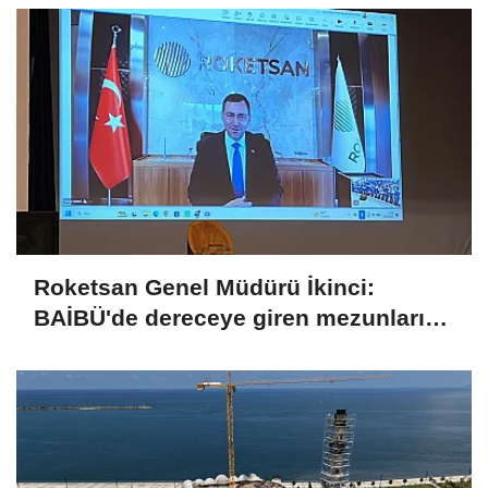
Roketsan Genel Müdürü İkinci:
BAİBÜ'de dereceye giren mezunları
işe alım sürecine dahil edeceğiz