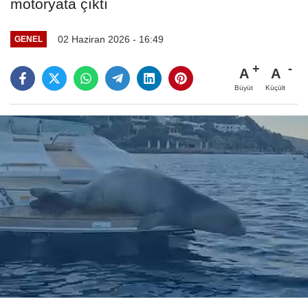
motoryata çıktı
02 Haziran 2026 - 16:49
GENEL
A
A
Büyüt
Küçült