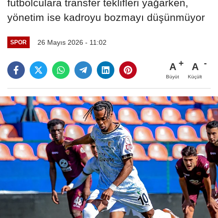
futbolculara transfer teklifleri yağarken,
yönetim ise kadroyu bozmayı düşünmüyor
26 Mayıs 2026 - 11:02
SPOR
A
A
Büyüt
Küçült