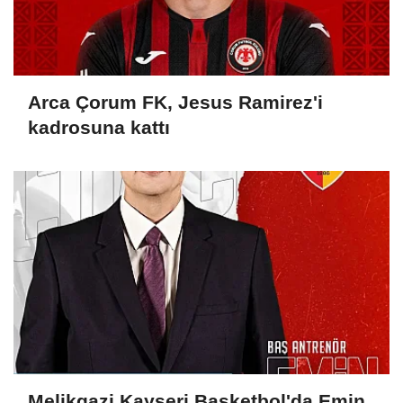
Arca Çorum FK, Jesus Ramirez'i
kadrosuna kattı
Melikgazi Kayseri Basketbol'da Emin