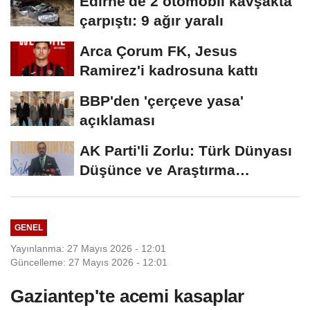
Edirne'de 2 otomobil kavşakta
çarpıştı: 9 ağır yaralı
Arca Çorum FK, Jesus
Ramirez'i kadrosuna kattı
BBP'den 'çerçeve yasa'
açıklaması
AK Parti'li Zorlu: Türk Dünyası
Düşünce ve Araştırma
Merkezi'ni...
GENEL
Yayınlanma: 27 Mayıs 2026 - 12:01
Güncelleme: 27 Mayıs 2026 - 12:01
Gaziantep'te acemi kasaplar