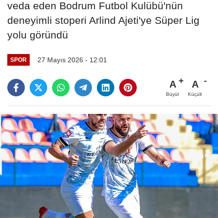
veda eden Bodrum Futbol Kulübü'nün
deneyimli stoperi Arlind Ajeti'ye Süper Lig
yolu göründü
27 Mayıs 2026 - 12:01
SPOR
A
A
Büyüt
Küçült