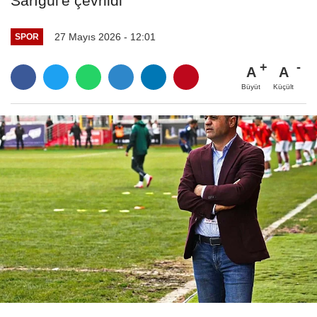
Sarıgül'e çevrildi
27 Mayıs 2026 - 12:01
SPOR
A
A
Büyüt
Küçült