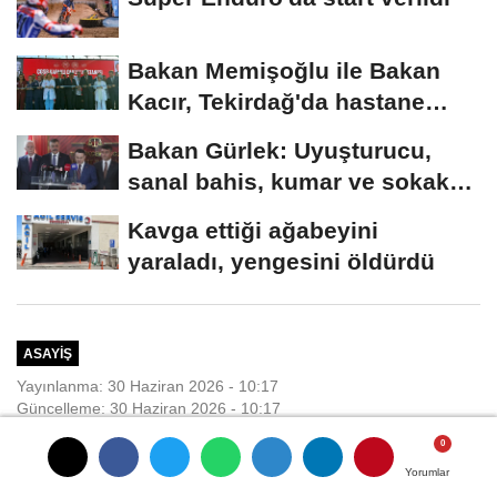
Bakan Memişoğlu ile Bakan
Kacır, Tekirdağ'da hastane
açılışına...
Bakan Gürlek: Uyuşturucu,
sanal bahis, kumar ve sokak
çeteleriyle mücadelede...
Kavga ettiği ağabeyini
yaraladı, yengesini öldürdü
ASAYIŞ
Yayınlanma: 30 Haziran 2026 - 10:17
Güncelleme: 30 Haziran 2026 - 10:17
Denizde kaybolan 17 yaşındaki
Yorumlar
Yorumlar
Yorumlar