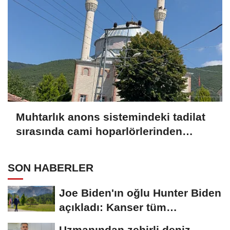
Muhtarlık anons sistemindeki tadilat
sırasında cami hoparlörlerinden
müzik sesleri yükseldi
SON HABERLER
Joe Biden'ın oğlu Hunter Biden
açıkladı: Kanser tüm
vücuduna...
Uzmanından zehirli deniz