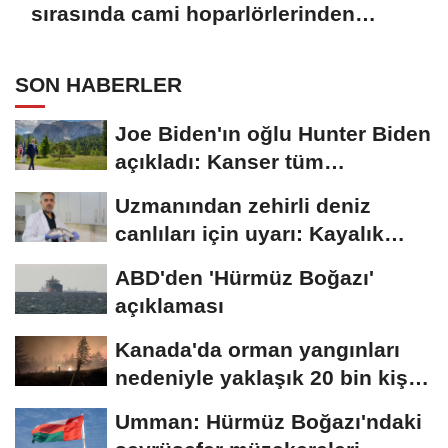
sırasında cami hoparlörlerinden
müzik sesleri yükseldi
SON HABERLER
Joe Biden'ın oğlu Hunter Biden
açıkladı: Kanser tüm
vücuduna...
Uzmanından zehirli deniz
canlıları için uyarı: Kayalık
bölgelerde...
ABD'den 'Hürmüz Boğazı'
açıklaması
Kanada'da orman yangınları
nedeniyle yaklaşık 20 bin kişi
için...
Umman: Hürmüz Boğazı'ndaki