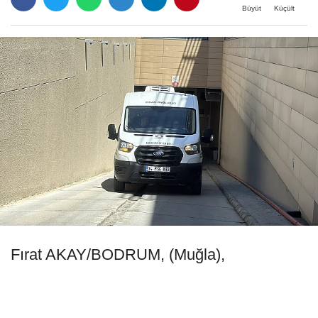
Büyüt
Küçült
Fırat AKAY/BODRUM, (Muğla),