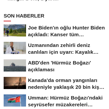
SON HABERLER
Joe Biden'ın oğlu Hunter Biden
açıkladı: Kanser tüm
vücuduna...
Uzmanından zehirli deniz
canlıları için uyarı: Kayalık
bölgelerde...
ABD'den 'Hürmüz Boğazı'
açıklaması
Kanada'da orman yangınları
nedeniyle yaklaşık 20 bin kişi
için...
Umman: Hürmüz Boğazı'ndaki
seyrüsefer müzakereleri