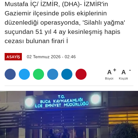
Mustafa İÇ/ İZMİR, (DHA)- İZMİR'in
Gaziemir ilçesinde polis ekiplerinin
düzenlediği operasyonda, 'Silahlı yağma'
suçundan 51 yıl 4 ay kesinleşmiş hapis
cezası bulunan firari İ
02 Temmuz 2026 - 02:46
ASAYIŞ
A
A
Büyüt
Küçült