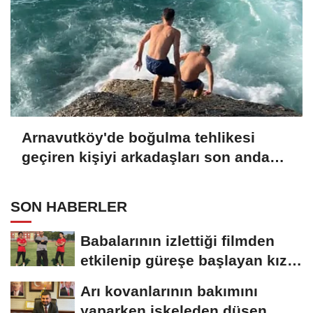
Arnavutköy'de boğulma tehlikesi
geçiren kişiyi arkadaşları son anda
kurtardı
SON HABERLER
Babalarının izlettiği filmden
etkilenip güreşe başlayan kız
kardeşler,...
Arı kovanlarının bakımını
yaparken iskeleden düşen