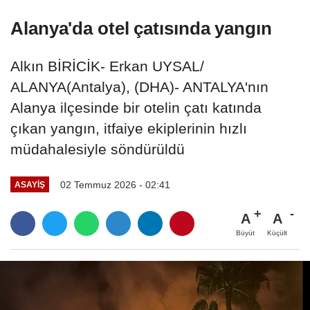
Alanya'da otel çatısında yangın
Alkın BİRİCİK- Erkan UYSAL/
ALANYA(Antalya), (DHA)- ANTALYA'nın
Alanya ilçesinde bir otelin çatı katında
çıkan yangın, itfaiye ekiplerinin hızlı
müdahalesiyle söndürüldü
02 Temmuz 2026 - 02:41
ASAYIŞ
A
A
Büyüt
Küçült