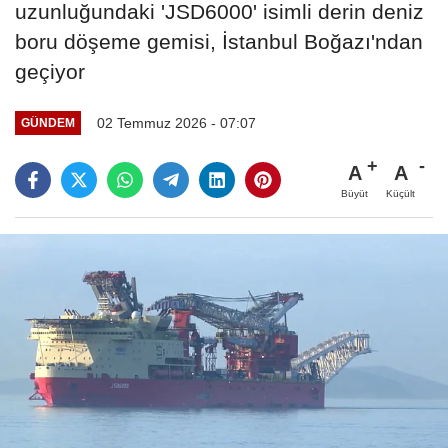
uzunluğundaki 'JSD6000' isimli derin deniz
boru döşeme gemisi, İstanbul Boğazı'ndan
geçiyor
02 Temmuz 2026 - 07:07
GÜNDEM
A
A
Büyüt
Küçült