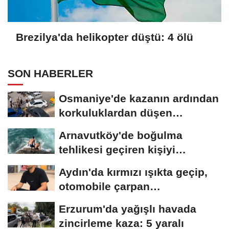
Brezilya'da helikopter düştü: 4 ölü
SON HABERLER
Osmaniye'de kazanın ardından
korkuluklardan düşen
otomobildeki...
Arnavutköy'de boğulma
tehlikesi geçiren kişiyi
arkadaşları son...
Aydın'da kırmızı ışıkta geçip,
otomobile çarpan
motosikletli,...
Erzurum'da yağışlı havada
zincirleme kaza: 5 yaralı