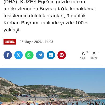
(DHA)- KUZEY Ege'nin gözde turizm
merkezlerinden Bozcaada'da konaklama
tesislerinin doluluk oranları, 9 günlük
Kurban Bayramı tatilinde yüzde 100'e
yaklaştı
28 Mayıs 2026 - 14:03
GENEL
A
A
Büyüt
Küçült