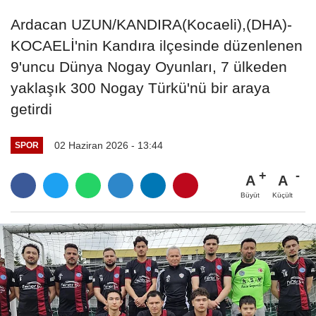
Ardacan UZUN/KANDIRA(Kocaeli),(DHA)-
KOCAELİ'nin Kandıra ilçesinde düzenlenen
9'uncu Dünya Nogay Oyunları, 7 ülkeden
yaklaşık 300 Nogay Türkü'nü bir araya
getirdi
02 Haziran 2026 - 13:44
SPOR
A
A
Büyüt
Küçült