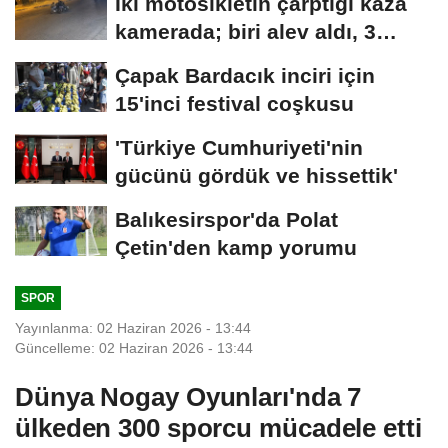
İki motosikletin çarptığı kaza
kamerada; biri alev aldı, 3
yaralı
Çapak Bardacık inciri için
15'inci festival coşkusu
'Türkiye Cumhuriyeti'nin
gücünü gördük ve hissettik'
Balıkesirspor'da Polat
Çetin'den kamp yorumu
SPOR
Yayınlanma: 02 Haziran 2026 - 13:44
Güncelleme: 02 Haziran 2026 - 13:44
Dünya Nogay Oyunları'nda 7
ülkeden 300 sporcu mücadele etti