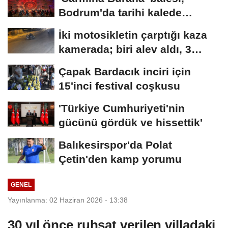
Bodrum'da tarihi kalede
sahnelendi
İki motosikletin çarptığı kaza
kamerada; biri alev aldı, 3
yaralı
Çapak Bardacık inciri için
15'inci festival coşkusu
'Türkiye Cumhuriyeti'nin
gücünü gördük ve hissettik'
Balıkesirspor'da Polat
Çetin'den kamp yorumu
GENEL
Yayınlanma: 02 Haziran 2026 - 13:38
30 yıl önce ruhsat verilen villadaki