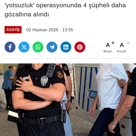
'yolsuzluk' operasyonunda 4 şüpheli daha
gözaltına alındı
02 Haziran 2026 - 13:55
ASAYIŞ
A
A
Büyüt
Küçült