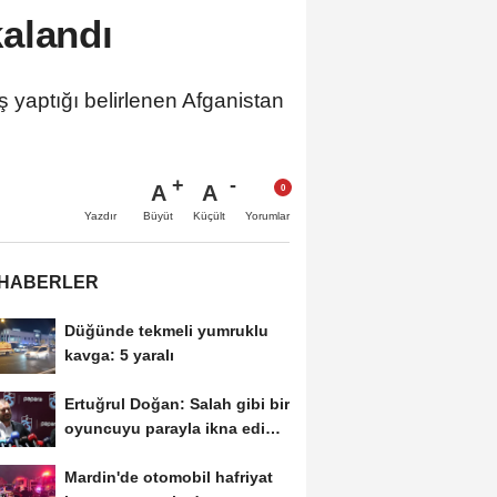
alandı
aptığı belirlenen Afganistan
A
A
Büyüt
Küçült
Yazdır
Yorumlar
 HABERLER
Düğünde tekmeli yumruklu
kavga: 5 yaralı
Ertuğrul Doğan: Salah gibi bir
oyuncuyu parayla ikna edip
Trabzon'a...
Mardin'de otomobil hafriyat