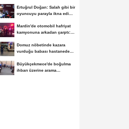
Ertuğrul Doğan: Salah gibi bir
oyuncuyu parayla ikna edip
Trabzon'a...
Mardin'de otomobil hafriyat
kamyonuna arkadan çarptı: 1
ölü, 2...
Domuz nöbetinde kazara
vurduğu babası hastanede
öldü
Büyükçekmece'de boğulma
ihbarı üzerine arama
çalışması başlatıldı