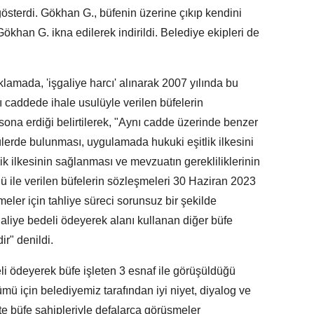
österdi. Gökhan G., büfenin üzerine çıkıp kendini
ökhan G. ikna edilerek indirildi. Belediye ekipleri de
lamada, 'işgaliye harcı' alınarak 2007 yılında bu
ı caddede ihale usulüyle verilen büfelerin
ona erdiği belirtilerek, "Aynı cadde üzerinde benzer
tatülerde bulunması, uygulamada hukuki eşitlik ilkesini
tlik ilkesinin sağlanması ve mevzuatın gerekliliklerinin
lü ile verilen büfelerin sözleşmeleri 30 Haziran 2023
tmeler için tahliye süreci sorunsuz bir şekilde
galiye bedeli ödeyerek alanı kullanan diğer büfe
ir" denildi.
i ödeyerek büfe işleten 3 esnaf ile görüşüldüğü
ü için belediyemiz tarafından iyi niyet, diyalog ve
çte büfe sahipleriyle defalarca görüşmeler