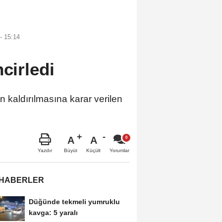
- 15:14
cirledi
aldırılmasına karar verilen
A
A
Büyüt
Küçült
Yazdır
Yorumlar
 HABERLER
Düğünde tekmeli yumruklu
kavga: 5 yaralı