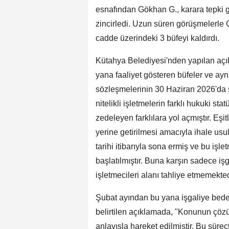
esnafından Gökhan G., karara tepki g
zincirledi. Uzun süren görüşmelerle G
cadde üzerindeki 3 büfeyi kaldırdı.
Kütahya Belediyesi'nden yapılan açık
yana faaliyet gösteren büfeler ve ayn
sözleşmelerinin 30 Haziran 2026'da s
nitelikli işletmelerin farklı hukuki s
zedeleyen farklılara yol açmıştır. Eşi
yerine getirilmesi amacıyla ihale usu
tarihi itibarıyla sona ermiş ve bu işle
başlatılmıştır. Buna karşın sadece iş
işletmecileri alanı tahliye etmemekted
Şubat ayından bu yana işgaliye bedel
belirtilen açıklamada, "Konunun çözüm
anlayışla hareket edilmiştir. Bu süre