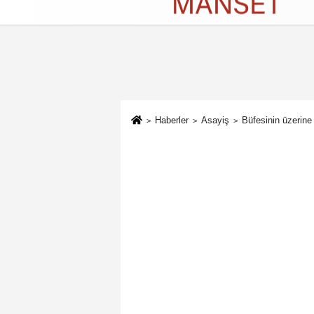
Künye
İletişim
Çerez Politikası
G
Haberler
Asayiş
Büfesinin üzerine 