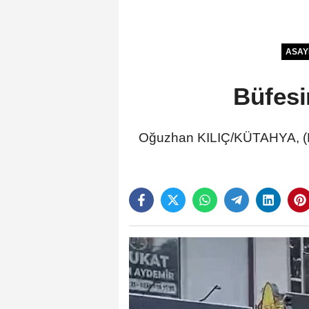
ASAY
Büfesi
Oğuzhan KILIÇ/KÜTAHYA, (DH