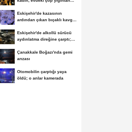
kadın, evdeki çöp yığınları
arasında...
Eskişehir'de kazasının
ardından çıkan bıçaklı kavga
kameraya...
Eskişehir'de alkollü sürücü
aydınlatma direğine çarptı;
1...
Çanakkale Boğazı'nda gemi
arızası
Otomobilin çarptığı yaya
öldü; o anlar kamerada