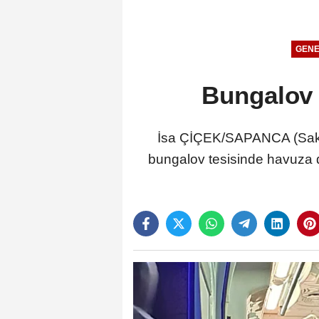
GENE
Bungalov 
İsa ÇİÇEK/SAPANCA (Sakarya
bungalov tesisinde havuza d