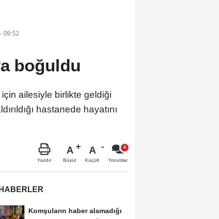
 09:52
va boğuldu
 ailesiyle birlikte geldiği
dırıldığı hastanede hayatını
A
A
Büyüt
Küçült
Yazdır
Yorumlar
 HABERLER
Komşuların haber alamadığı