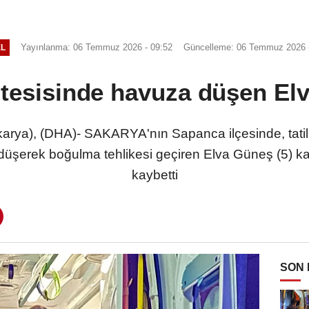
Yayınlanma: 06 Temmuz 2026 - 09:52
Güncelleme: 06 Temmuz 2026 -
L
tesisinde havuza düşen El
), (DHA)- SAKARYA'nın Sapanca ilçesinde, tatil için
üşerek boğulma tehlikesi geçiren Elva Güneş (5) kal
kaybetti
SON