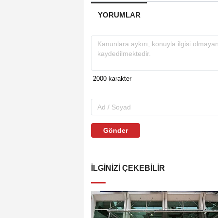
YORUMLAR
Gönder
İLGINIZI ÇEKEBILIR