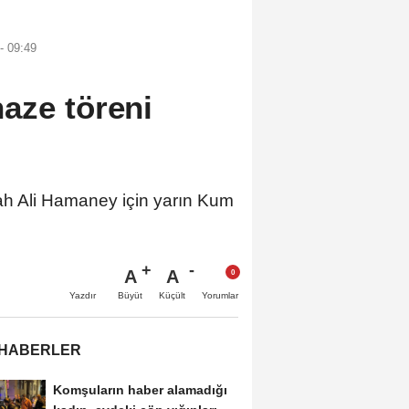
- 09:49
aze töreni
llah Ali Hamaney için yarın Kum
A
A
Büyüt
Küçült
Yazdır
Yorumlar
 HABERLER
Komşuların haber alamadığı