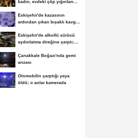
kadın, evdeki çöp yığınları
arasında...
Eskişehir'de kazasının
ardından çıkan bıçaklı kavga
kameraya...
Eskişehir'de alkollü sürücü
aydınlatma direğine çarptı;
1...
Çanakkale Boğazı'nda gemi
arızası
Otomobilin çarptığı yaya
öldü; o anlar kamerada