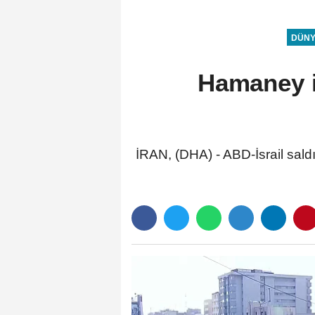
işe alım sürecine dahil edeceğiz
DÜN
Hamaney i
İRAN, (DHA) - ABD-İsrail saldı