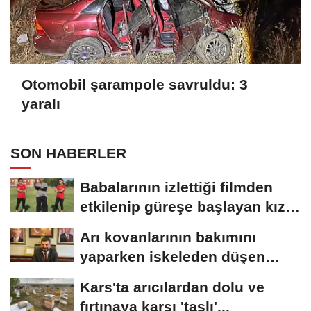
Otomobil şarampole savruldu: 3
yaralı
SON HABERLER
Babalarının izlettiği filmden
etkilenip güreşe başlayan kız
kardeşler,...
Arı kovanlarının bakımını
yaparken iskeleden düşen
belediye başkanı...
Kars'ta arıcılardan dolu ve
fırtınaya karşı 'taşlı'...