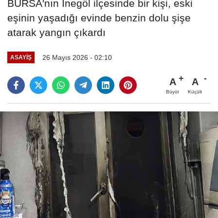
BURSA'nın İnegöl ilçesinde bir kişi, eski
eşinin yaşadığı evinde benzin dolu şişe
atarak yangın çıkardı
26 Mayıs 2026 - 02:10
ASAYIŞ
A
A
Büyüt
Küçült