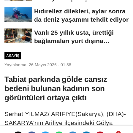
Hıdırellez dilekleri, aylar sonra
da deniz yaşamını tehdit ediyor
Vanlı 25 yıllık usta, ürettiği
bağlamaları yurt dışına
gönderiyor
ASAYIŞ
Yayınlanma: 26 Mayıs 2026 - 01:38
Tabiat parkında gölde cansız
bedeni bulunan kadının son
görüntüleri ortaya çıktı
Serhat YILMAZ/ ARİFİYE(Sakarya), (DHA)-
SAKARYA'nın Arifiye ilçesindeki Gölya
Tabiat Parkı'nda gölette cansız bedeni