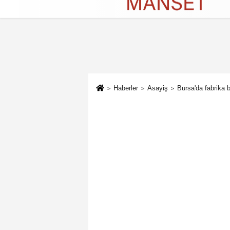
Künye
İletişim
Çerez Politikası
G
Haberler
Asayiş
Bursa'da fabrika