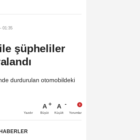
- 01:35
le şüpheliler
ralandı
e durdurulan otomobildeki
A
A
Büyüt
Küçült
Yazdır
Yorumlar
 HABERLER