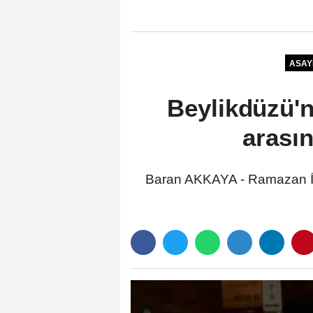
ASAY
Beylikdüzü'n
arasın
Baran AKKAYA - Ramazan İ