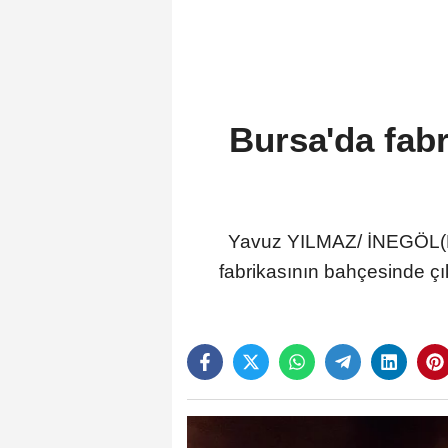
Bursa'da fab
Yavuz YILMAZ/ İNEGÖL(Bur
fabrikasının bahçesinde çı