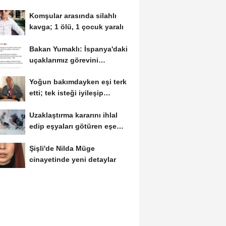
Komşular arasında silahlı
kavga; 1 ölü, 1 çocuk yaralı
Bakan Yumaklı: İspanya'daki
uçaklarımız görevini
tamamlayıp...
Yoğun bakımdayken eşi terk
etti; tek isteği iyileşip
çocuklarının...
Uzaklaştırma kararını ihlal
edip eşyaları götüren eşe
tazminat...
Şişli'de Nilda Müge
cinayetinde yeni detaylar