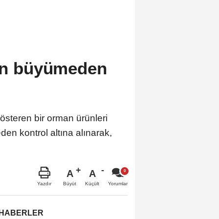
gın büyümeden
steren bir orman ürünleri
en kontrol altına alınarak,
A
A
Büyüt
Küçült
Yazdır
Yorumlar
 HABERLER