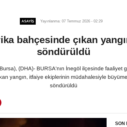
Yayınlanma: 07 Temmuz 2026 - 02:29
ASAYIŞ
rika bahçesinde çıkan yan
söndürüldü
sa), (DHA)- BURSA'nın İnegöl ilçesinde faaliyet gö
kan yangın, itfaiye ekiplerinin müdahalesiyle büyümed
söndürüldü
SON