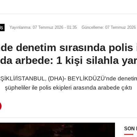
Yayınlanma: 07 Temmuz 2026 - 01:35
Güncelleme: 07 Temmuz 2026 
IŞ
de denetim sırasında polis i
da arbede: 1 kişi silahla ya
ŞİKLİ/İSTANBUL, (DHA)- BEYLİKDÜZÜ'nde denetimd
şüpheliler ile polis ekipleri arasında arabede çıktı
SON