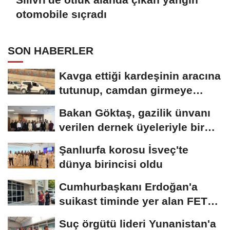
otomobile sıçradı
SON HABERLER
Kavga ettiği kardeşinin aracına
tutunup, camdan girmeye
çalıştı
Bakan Göktaş, gazilik ünvanı
verilen dernek üyeleriyle bir
araya...
Şanlıurfa korosu İsveç'te
dünya birincisi oldu
Cumhurbaşkanı Erdoğan'a
suikast timinde yer alan FETÖ
mensubunun...
Suç örgütü lideri Yunanistan'a