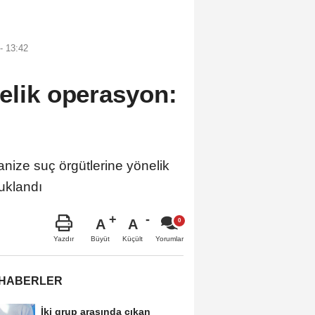
- 13:42
elik operasyon:
ize suç örgütlerine yönelik
uklandı
A
A
Büyüt
Küçült
Yazdır
Yorumlar
 HABERLER
İki grup arasında çıkan