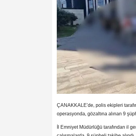
ÇANAKKALE'de, polis ekipleri tarafın
operasyonda, gözaltına alınan 9 şüphe
İl Emniyet Müdürlüğü tarafından il ge
çalışmalarda, 9 şüpheli takibe alındı.