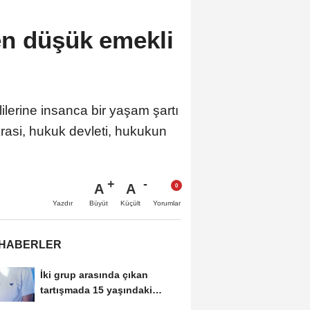
en düşük emekli
erine insanca bir yaşam şartı
rasi, hukuk devleti, hukukun
A
A
Büyüt
Küçült
Yazdır
Yorumlar
 HABERLER
İki grup arasında çıkan
tartışmada 15 yaşındaki
Mehmet kalbinden...