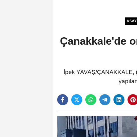
ASAY
Çanakkale'de o
İpek YAVAŞ/ÇANAKKALE, (DHA
yapıla