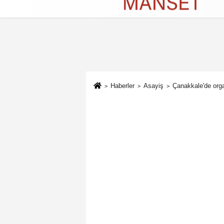
Künye
İletişim
Çerez Politikası
G
Haberler
Asayiş
Çanakkale'de orga