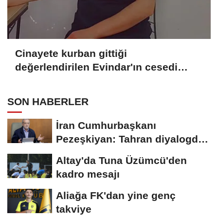
Cinayete kurban gittiği
değerlendirilen Evindar'ın cesedi
aranıyor
SON HABERLER
İran Cumhurbaşkanı
Pezeşkiyan: Tahran diyalogdan
yana ancak teslime...
Altay'da Tuna Üzümcü'den
kadro mesajı
Aliağa FK'dan yine genç
takviye