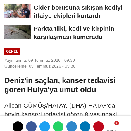
Gider borusuna sıkışan kediyi
itfaiye ekipleri kurtardı
Parkta tilki, kedi ve kirpinin
karşılaşması kamerada
GENEL
Yayınlanma: 09 Temmuz 2026 - 09:30
Güncelleme: 09 Temmuz 2026 - 09:30
Deniz'in saçları, kanser tedavisi
gören Hülya'ya umut oldu
Alican GÜMÜŞ/HATAY, (DHA)-HATAY'da
beyin kanseri tedavisi gören 8 yaşındaki
Hülya Akar, Deniz Güzel'in (9) bağışladığı
Yorumlar
Yorumlar
Yorumlar